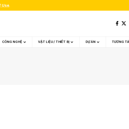
f Use
.
CÔNG NGHỆ
VẬT LIỆU / THIẾT BỊ
DỰ ÁN
TƯƠNG T