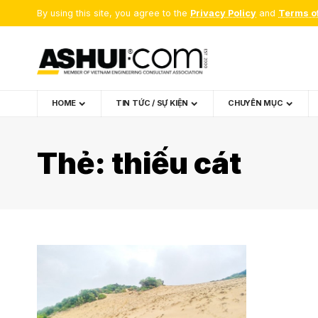
By using this site, you agree to the
Privacy Policy
and
Terms o
HOME
TIN TỨC / SỰ KIỆN
CHUYÊN MỤC
Thẻ:
thiếu cát