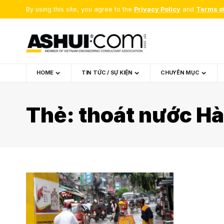
By using this site, you agree to the
Privacy Policy
and
Terms o
HOME
TIN TỨC / SỰ KIỆN
CHUYÊN MỤC
Thẻ:
thoát nước Hà