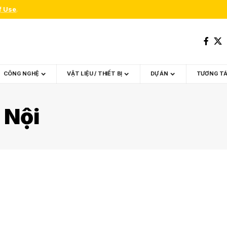
f Use
.
CÔNG NGHỆ
VẬT LIỆU / THIẾT BỊ
DỰ ÁN
TƯƠNG T
 Nội