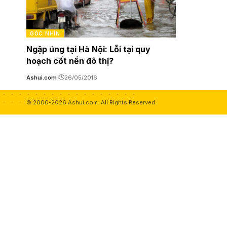
GÓC NHÌN
Ngập úng tại Hà Nội: Lỗi tại quy
hoạch cốt nền đô thị?
Ashui.com
26/05/2016
© 2000-2026 Ashui.com. All Rights Reserved.