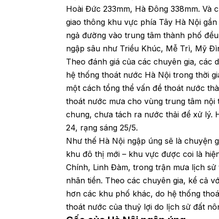
Hoài Đức 233mm, Hà Đông 338mm. Và ch
giao thông khu vực phía Tây Hà Nội gần n
ngả đường vào trung tâm thành phố đều
ngập sâu như Triều Khúc, Mễ Trì, Mỹ Đ
Theo đánh giá của các chuyên gia, các d
hệ thống thoát nước Hà Nội trong thời gi
một cách tổng thể vấn đề thoát nước thà
thoát nước mưa cho vùng trung tâm nội 
chung, chưa tách ra nước thải để xử lý
24, rạng sáng 25/5.
Như thế Hà Nội ngập úng sẽ là chuyện gầ
khu đô thị mới – khu vực được coi là hi
Chính, Linh Đàm, trong trận mưa lịch sử
nhãn tiền. Theo các chuyên gia, kể cả vớ
hơn các khu phố khác, do hệ thống thoá
thoát nước của thuỷ lợi do lịch sử đất nô