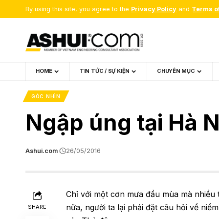
By using this site, you agree to the
Privacy Policy
and
Terms o
HOME
TIN TỨC / SỰ KIỆN
CHUYÊN MỤC
GÓC NHÌN
Ngập úng tại Hà Nộ
Ashui.com
26/05/2016
Chỉ với một cơn mưa đầu mùa mà nhiều t
nữa, người ta lại phải đặt câu hỏi về niề
SHARE