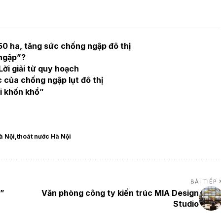
50 ha, tăng sức chống ngập đô thị
 ngập”?
Lời giải từ quy hoạch
 của chống ngập lụt đô thị
i khốn khổ”
à Nội
thoát nước Hà Nội
BÀI TIẾP
y”
Văn phòng công ty kiến trúc MIA Design
Studio