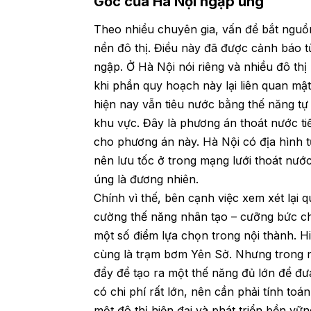
Gốc của Hà Nội ngập úng
Theo nhiều chuyên gia, vấn đề bắt nguồ
nền đô thị. Điều này đã được cảnh báo t
ngập. Ở Hà Nội nói riêng và nhiều đô th
khi phần quy hoạch này lại liên quan mật
hiện nay vẫn tiêu nước bằng thế năng tự
khu vực. Đây là phương án thoát nước tiế
cho phương án này. Hà Nội có địa hình 
nên lưu tốc ở trong mạng lưới thoát nước
úng là đương nhiên.
Chính vì thế, bên cạnh việc xem xét lại 
cường thế năng nhân tạo – cưỡng bức ch
một số điểm lựa chọn trong nội thành. H
cùng là trạm bơm Yên Sở. Nhưng trong n
đẩy để tạo ra một thế năng đủ lớn để 
có chi phí rất lớn, nên cần phải tính toá
một đô thị hiện đại và phát triển bền v