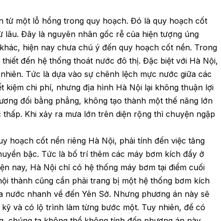
n từ một lỗ hổng trong quy hoạch. Đó là quy hoạch cốt
ừ lâu. Đây là nguyên nhân gốc rễ của hiện tượng úng
ị khác, hiện nay chưa chú ý đến quy hoạch cốt nền. Trong
 thiết đến hệ thống thoát nước đô thị. Đặc biệt với Hà Nội,
 nhiên. Tức là dựa vào sự chênh lệch mực nước giữa các
t kiệm chi phí, nhưng địa hình Hà Nội lại không thuận lợi
tương đối bằng phẳng, không tạo thành một thế năng lớn
 thấp. Khi xảy ra mưa lớn trên diện rộng thì chuyện ngập
quy hoạch cốt nền riêng Hà Nội, phải tính đến việc tăng
uyển bậc. Tức là bố trí thêm các máy bơm kích đẩy ở
iện nay, Hà Nội chỉ có hệ thống máy bơm tại điểm cuối
ội thành cũng cần phải trang bị một hệ thống bơm kích
đưa nước nhanh về đến Yên Sở. Nhưng phương án này sẽ
n kỹ và có lộ trình làm từng bước một. Tuy nhiên, để có
ững, chúng ta không thể không tính đến phương án này.