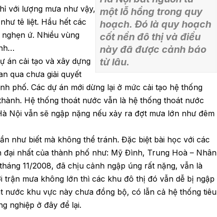
ỉ với lượng mưa như vậy,
một lỗ hổng trong quy
hư tê liệt. Hầu hết các
hoạch. Đó là quy hoạch
 nghẹn ứ. Nhiều vùng
cốt nền đô thị và điều
ình…
này đã được cảnh báo
ự án cải tạo và xây dựng
từ lâu.
an qua chưa giải quyết
nh phố. Các dự án mới dừng lại ở mức cải tạo hệ thống
thành. Hệ thống thoát nước vẫn là hệ thống thoát nước
. Hà Nội vẫn sẽ ngập nặng nếu xảy ra đợt mưa lớn như đêm
n như biết mà không thể tránh. Đặc biệt bài học với các
ện đại nhất của thành phố như: Mỹ Đình, Trung Hoà – Nhân
 tháng 11/2008, đã chịu cảnh ngập úng rất nặng, vẫn là
i trận mưa không lớn thì các khu đô thị đó vẫn dễ bị ngập
t nước khu vực này chưa đồng bộ, có lẫn cả hệ thống tiêu
ng nghiệp ở đây để lại.