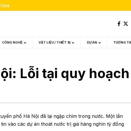
f Use
.
CÔNG NGHỆ
VẬT LIỆU / THIẾT BỊ
DỰ ÁN
TƯƠNG T
i: Lỗi tại quy hoạch
uyến phố Hà Nội đã lại ngập chìm trong nước. Một lần
m tin vào các dự án thoát nước trị giá hàng nghìn tỷ đồng