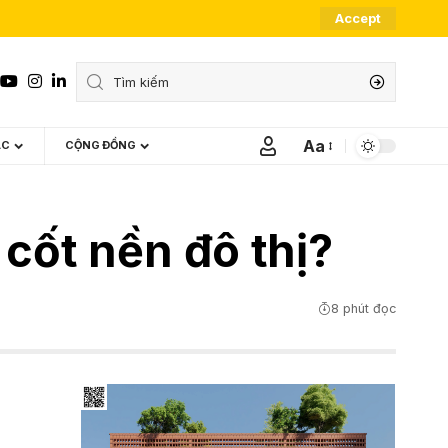
Accept
Aa
ÁC
CỘNG ĐỒNG
Font
Resizer
 cốt nền đô thị?
8 phút đọc