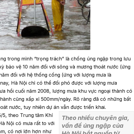
ng trong mình “trọng trách” là chống úng ngập trong lưu
kỳ bảo vệ 10 năm đối với sông và mương thoát nước (ứng
năm đối với hệ thống cống (ứng với lượng mưa là
 nay, Hà Nội chỉ có thể đối phó được với lượng mưa
ưa hồi cuối năm 2008, lượng mưa khu vực ngoại thành có
 thành cũng xấp xỉ 500mm/ngày. Rõ ràng đã có những bất
hoát nước, tuy nhiên dự án vẫn được triển khai.
/5, theo Trung tâm Khí
Theo nhiều chuyên gia,
Hà Nội có mưa rất to với
vấn đề úng ngập của
m, có nơi lớn hơn như
Hà Nội bắt nguồn từ