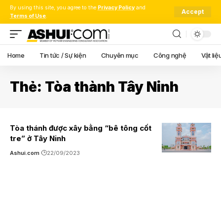
By using this site, you agree to the
Privacy Policy
and
Accept
Terms of Use
.
Home
Tin tức / Sự kiện
Chuyên mục
Công nghệ
Vật liệ
Thẻ:
Tòa thành Tây Ninh
Tòa thánh được xây bằng “bê tông cốt
tre” ở Tây Ninh
Ashui.com
22/09/2023