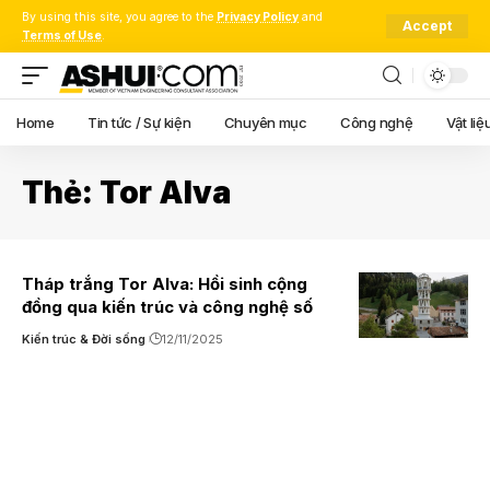
By using this site, you agree to the
Privacy Policy
and
Accept
Terms of Use
.
Home
Tin tức / Sự kiện
Chuyên mục
Công nghệ
Vật liệ
Thẻ:
Tor Alva
Tháp trắng Tor Alva: Hồi sinh cộng
đồng qua kiến trúc và công nghệ số
Kiến trúc & Đời sống
12/11/2025