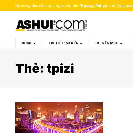
By using this site, you agree to the
Privacy Policy
and
Terms o
HOME
TIN TỨC / SỰ KIỆN
CHUYÊN MỤC
Thẻ:
tpizi