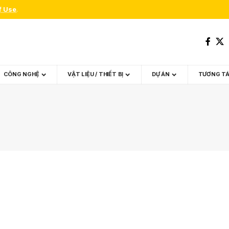
f Use
.
CÔNG NGHỆ
VẬT LIỆU / THIẾT BỊ
DỰ ÁN
TƯƠNG T