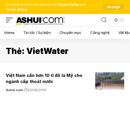
By using this site, you agree to the
Privacy Policy
and
Accept
Terms of Use
.
Home
Tin tức / Sự kiện
Chuyên mục
Công nghệ
Vật liệ
Thẻ:
VietWater
Việt Nam cần hơn 10 tỉ đô la Mỹ cho
ngành cấp thoát nước
Ashui.com
22/08/2016