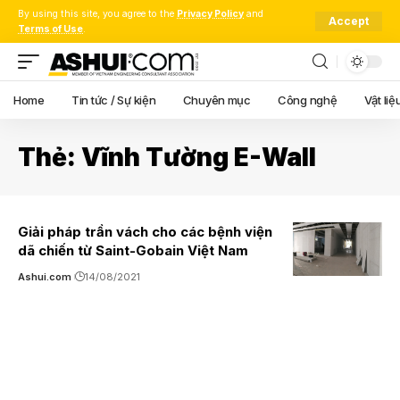
By using this site, you agree to the
Privacy Policy
and
Accept
Terms of Use
.
Home
Tin tức / Sự kiện
Chuyên mục
Công nghệ
Vật liệ
Thẻ:
Vĩnh Tường E-Wall
Giải pháp trần vách cho các bệnh viện
dã chiến từ Saint-Gobain Việt Nam
Ashui.com
14/08/2021