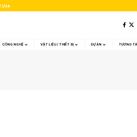
f Use
.
CÔNG NGHỆ
VẬT LIỆU / THIẾT BỊ
DỰ ÁN
TƯƠNG T