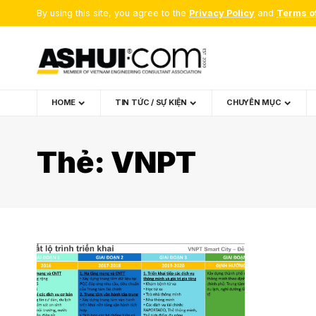
By using this site, you agree to the
Privacy Policy
and
Terms o
HOME
TIN TỨC / SỰ KIỆN
CHUYÊN MỤC
Thẻ:
VNPT