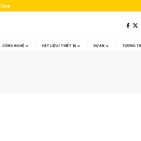
f Use
.
CÔNG NGHỆ
VẬT LIỆU / THIẾT BỊ
DỰ ÁN
TƯƠNG T