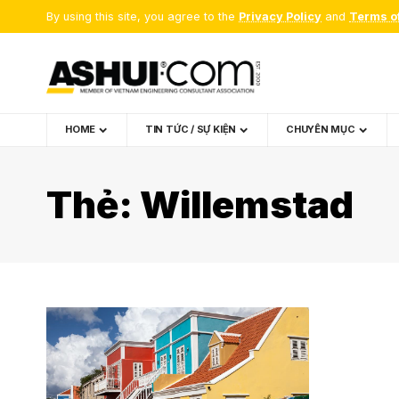
By using this site, you agree to the
Privacy Policy
and
Terms o
HOME
TIN TỨC / SỰ KIỆN
CHUYÊN MỤC
Thẻ:
Willemstad