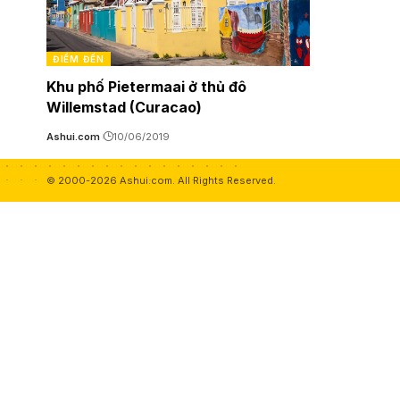
ĐIỂM ĐẾN
Khu phố Pietermaai ở thủ đô
Willemstad (Curacao)
Ashui.com
10/06/2019
© 2000-2026 Ashui.com. All Rights Reserved.