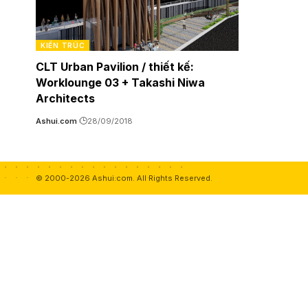
KIẾN TRÚC
CLT Urban Pavilion / thiết kế:
Worklounge 03 + Takashi Niwa
Architects
Ashui.com
28/09/2018
© 2000-2026 Ashui.com. All Rights Reserved.