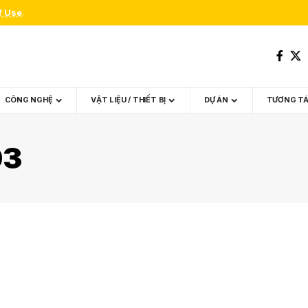
f Use
.
CÔNG NGHỆ
VẬT LIỆU / THIẾT BỊ
DỰ ÁN
TƯƠNG T
03