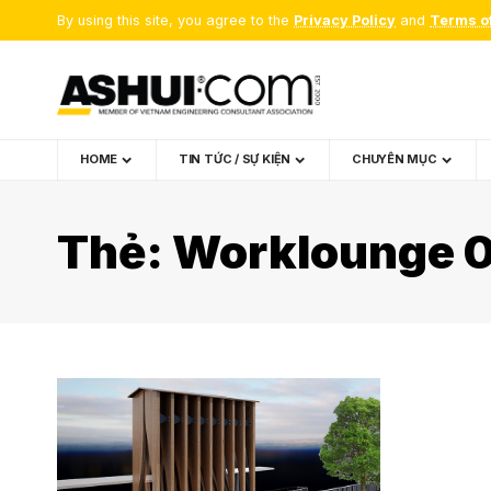
By using this site, you agree to the
Privacy Policy
and
Terms o
HOME
TIN TỨC / SỰ KIỆN
CHUYÊN MỤC
Thẻ:
Worklounge 