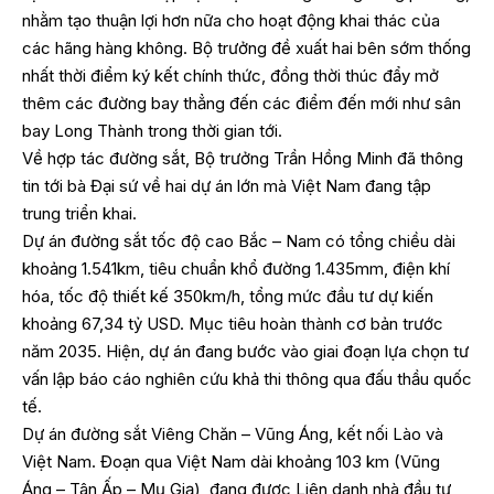
nhằm tạo thuận lợi hơn nữa cho hoạt động khai thác của
các hãng hàng không. Bộ trưởng đề xuất hai bên sớm thống
nhất thời điểm ký kết chính thức, đồng thời thúc đẩy mở
thêm các đường bay thẳng đến các điểm đến mới như sân
bay Long Thành trong thời gian tới.
Về hợp tác đường sắt, Bộ trưởng Trần Hồng Minh đã thông
tin tới bà Đại sứ về hai dự án lớn mà Việt Nam đang tập
trung triển khai.
Dự án đường sắt tốc độ cao Bắc – Nam có tổng chiều dài
khoảng 1.541km, tiêu chuẩn khổ đường 1.435mm, điện khí
hóa, tốc độ thiết kế 350km/h, tổng mức đầu tư dự kiến
khoảng 67,34 tỷ USD. Mục tiêu hoàn thành cơ bản trước
năm 2035. Hiện, dự án đang bước vào giai đoạn lựa chọn tư
vấn lập báo cáo nghiên cứu khả thi thông qua đấu thầu quốc
tế.
Dự án đường sắt Viêng Chăn – Vũng Áng, kết nối Lào và
Việt Nam. Đoạn qua Việt Nam dài khoảng 103 km (Vũng
Áng – Tân Ấp – Mụ Giạ), đang được Liên danh nhà đầu tư