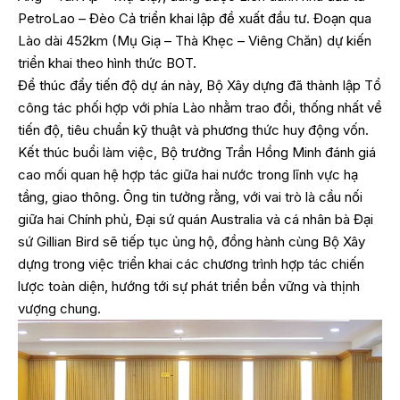
PetroLao – Đèo Cả triển khai lập đề xuất đầu tư. Đoạn qua
Lào dài 452km (Mụ Giạ – Thà Khẹc – Viêng Chăn) dự kiến
triển khai theo hình thức BOT.
Để thúc đẩy tiến độ dự án này, Bộ Xây dựng đã thành lập Tổ
công tác phối hợp với phía Lào nhằm trao đổi, thống nhất về
tiến độ, tiêu chuẩn kỹ thuật và phương thức huy động vốn.
Kết thúc buổi làm việc, Bộ trưởng Trần Hồng Minh đánh giá
cao mối quan hệ hợp tác giữa hai nước trong lĩnh vực hạ
tầng, giao thông. Ông tin tưởng rằng, với vai trò là cầu nối
giữa hai Chính phủ, Đại sứ quán Australia và cá nhân bà Đại
sứ Gillian Bird sẽ tiếp tục ủng hộ, đồng hành cùng Bộ Xây
dựng trong việc triển khai các chương trình hợp tác chiến
lược toàn diện, hướng tới sự phát triển bền vững và thịnh
vượng chung.