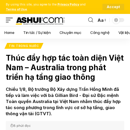
By using this site, you agree to the
Privacy Policy
and
Accept
Terms of Use
.
Aa
Font
Resizer
Home
Tin tức / Sự kiện
Chuyên mục
Công nghệ
Vật liệ
TIN TRONG NƯỚC
Thúc đẩy hợp tác toàn diện Việt
Nam – Australia trong phát
triển hạ tầng giao thông
Chiều 1/8, Bộ trưởng Bộ Xây dựng Trần Hồng Minh đã
tiếp và làm việc với bà Gillian Bird - Đại sứ Đặc mệnh
Toàn quyền Australia tại Việt Nam nhằm thúc đẩy hợp
tác song phương trong lĩnh vực cơ sở hạ tầng, giao
thông vận tải (GTVT).
8 phút đọc