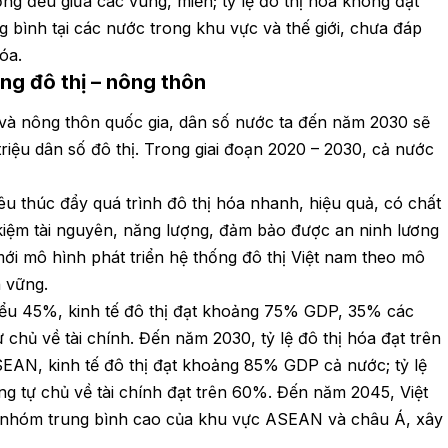
ng đều giữa các vùng, miền; tỷ lệ đô thị hóa không đạt
g bình tại các nước trong khu vực và thế giới, chưa đáp
óa.
ống đô thị – nông thôn
và nông thôn quốc gia, dân số nước ta đến năm 2030 sẽ
riệu dân số đô thị. Trong giai đoạn 2020 – 2030, cả nước
u thúc đẩy quá trình đô thị hóa nhanh, hiệu quả, có chất
 kiệm tài nguyên, năng lượng, đảm bảo được an ninh lương
mới mô hình phát triển hệ thống đô thị Việt nam theo mô
n vững.
thiểu 45%, kinh tế đô thị đạt khoảng 75% GDP, 35% các
 chủ về tài chính. Đến năm 2030, tỷ lệ đô thị hóa đạt trên
AN, kinh tế đô thị đạt khoảng 85% GDP cả nước; tỷ lệ
ng tự chủ về tài chính đạt trên 60%. Đến năm 2045, Việt
c nhóm trung bình cao của khu vực ASEAN và châu Á, xây