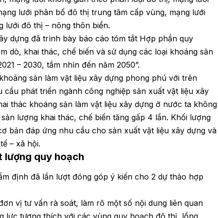
mạng lưới phân bố đô thị trung tâm cấp vùng, mạng lưới
lưới đô thị – nông thôn biển.
u xây dựng đã trình bày báo cáo tóm tắt Hợp phần quy
 dò, khai thác, chế biến và sử dụng các loại khoáng sản
 2021 – 2030, tầm nhìn đến năm 2050”.
khoáng sản làm vật liệu xây dựng phong phú với trên
cầu phát triển ngành công nghiệp sản xuất vật liệu xây
khai thác khoáng sản làm vật liệu xây dựng ở nước ta không
ản lượng khai thác, chế biến tăng gấp 4 lần. Khối lượng
cơ bản đáp ứng nhu cầu cho sản xuất vật liệu xây dựng và
ế – xã hội.
t lượng quy hoạch
hẩm định đã lần lượt đóng góp ý kiến cho 2 dự thảo hợp
ơn vị tư vấn rà soát, làm rõ một số nội dung liên quan
g lực tương thích với các vùng quy hoạch đô thị, lồng