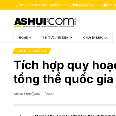
By using this site, you agree to the
Privacy Policy
and
Terms o
HOME
TIN TỨC / SỰ KIỆN
CHUYÊN MỤC
QUY HOẠCH ĐÔ THỊ
Tích hợp quy hoạ
tổng thể quốc gia
Ashui.com
08/09/2022