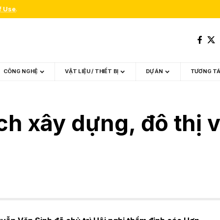
f Use
.
CÔNG NGHỆ
VẬT LIỆU / THIẾT BỊ
DỰ ÁN
TƯƠNG T
ch xây dựng, đô thị