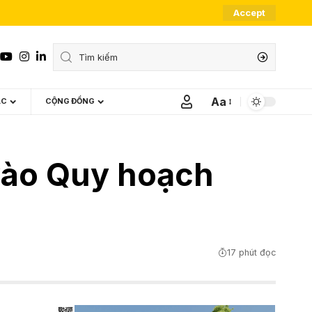
Accept
Aa
ÁC
CỘNG ĐỒNG
Font
Resizer
 vào Quy hoạch
17 phút đọc