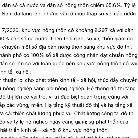
g dân số cả nước và dân số nông thôn chiếm 65,6%. Tỷ lệ
ệt Nam đã tăng lên, nhưng vẫn ở mức thấp so với các nước
ng 7/2020, khu vực nông thôn có khoảng 8.297 xã với dân
60% dân số cả nước. Theo thời gian, số xã, thôn giảm do
h chuyển một số địa bàn nông thôn sang khu vực đô thị.
 thành phố có 100% số xã được công nhận đạt chuẩn nông
 dân số lớn so với toàn quốc nên khu vực nông thôn có vai
nh tế, xã hội.
 thuận lợi cho phát triển kinh tế – xã hội, thúc đẩy chuyển
từ nông nghiệp sang phi nông nghiệp. Hệ thống đô thị tăng
 thị lớn có vai trò, vị trí đặc biệt quan trọng cùng với
p các vùng, miền. Hạ tầng kỹ thuật đô thị và hạ tầng xã
 cải thiện chất lượng phục vụ. Chất lượng sống tại đô thị
ệp và tỷ lệ hộ nghèo ngày càng giảm; sự phát triển của
hát triển kinh tế – xã hội ở khu vực nông thôn.