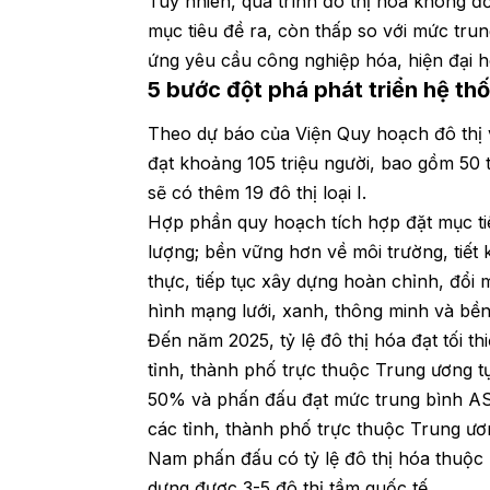
Tuy nhiên, quá trình đô thị hóa không đồ
mục tiêu đề ra, còn thấp so với mức trun
ứng yêu cầu công nghiệp hóa, hiện đại h
5 bước đột phá phát triển hệ th
Theo dự báo của Viện Quy hoạch đô thị 
đạt khoảng 105 triệu người, bao gồm 50 t
sẽ có thêm 19 đô thị loại I.
Hợp phần quy hoạch tích hợp đặt mục tiê
lượng; bền vững hơn về môi trường, tiết
thực, tiếp tục xây dựng hoàn chỉnh, đổi 
hình mạng lưới, xanh, thông minh và bề
Đến năm 2025, tỷ lệ đô thị hóa đạt tối 
tỉnh, thành phố trực thuộc Trung ương tự
50% và phấn đấu đạt mức trung bình ASE
các tỉnh, thành phố trực thuộc Trung ươ
Nam phấn đấu có tỷ lệ đô thị hóa thuộ
dựng được 3-5 đô thị tầm quốc tế.