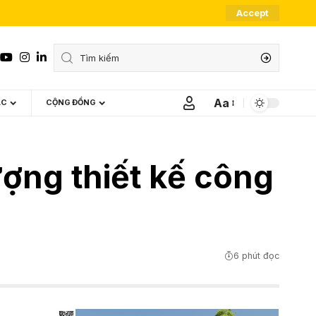
Accept
Aa
ÁC
CỘNG ĐỒNG
Font
Resizer
ượng thiết kế công
6 phút đọc