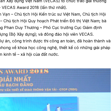
vấn Xây dựng Việt Nam (VECAS) tổ chức trao giải thưởng
 – VECAS Award 2018 (lần thứ nhất).
Vạn – Chủ tịch Hội Kiến trúc sư Việt Nam, Chủ tịch Hội
 Chủ tịch Hội Quy hoạch Phát triển Đô thị Việt Nam; bà
ng Phan Duy Thương – Phó Cục trưởng Cục Giám định
dựng (Bộ Xây dựng); và đông đảo hội viên VECAS.
ự án, công trình được thi công an toàn, đã hoàn thành và
phong về khoa học công nghệ, thiết kế có những giải pháp
n kinh tế – xã hội của đất nước.