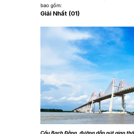
bao gồm:
Giải Nhất (01)
Cầu Bạch Đằng, đường dẫn nút giao thô