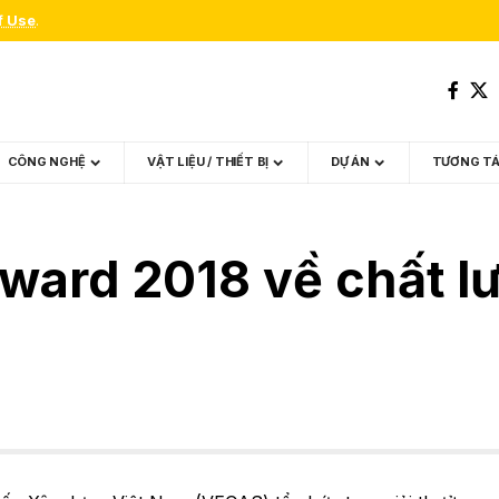
f Use
.
CÔNG NGHỆ
VẬT LIỆU / THIẾT BỊ
DỰ ÁN
TƯƠNG T
ward 2018 về chất l