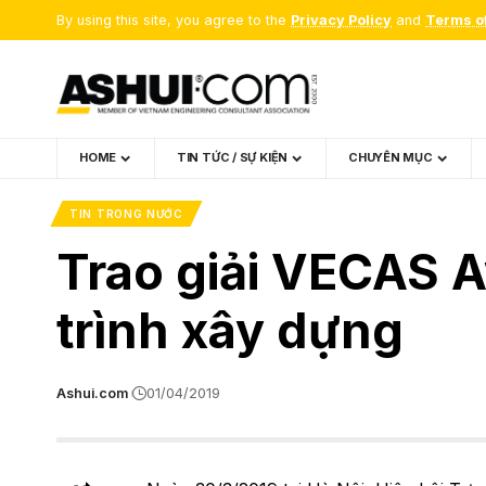
By using this site, you agree to the
Privacy Policy
and
Terms o
HOME
TIN TỨC / SỰ KIỆN
CHUYÊN MỤC
TIN TRONG NƯỚC
Trao giải VECAS A
trình xây dựng
Ashui.com
01/04/2019