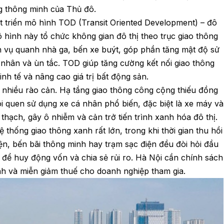
g thông minh của Thủ đô.
t triển mô hình TOD (Transit Oriented Development) – đô
 hình này tổ chức không gian đô thị theo trục giao thông
ch vụ quanh nhà ga, bến xe buýt, góp phần tăng mật độ sử
nhân và ùn tắc. TOD giúp tăng cường kết nối giao thông
inh tế và nâng cao giá trị bất động sản.
 nhiều rào cản. Hạ tầng giao thông công cộng thiếu đồng
ói quen sử dụng xe cá nhân phổ biến, đặc biệt là xe máy và
a thạch, gây ô nhiễm và cản trở tiến trình xanh hóa đô thị.
thống giao thông xanh rất lớn, trong khi thời gian thu hồi
ện, bến bãi thông minh hay trạm sạc điện đều đòi hỏi đầu
ả để huy động vốn và chia sẻ rủi ro. Hà Nội cần chính sách
anh và miễn giảm thuế cho doanh nghiệp tham gia.