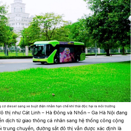
cơ diesel sang xe buýt điện nhằm hạn chế khí thải độc hại ra môi trường
đô thị như Cát Linh – Hà Đông và Nhổn – Ga Hà Nội đang
ển dịch từ giao thông cá nhân sang hệ thống công cộng
 trung chuyển, đường sắt đô thị vẫn được xác định là