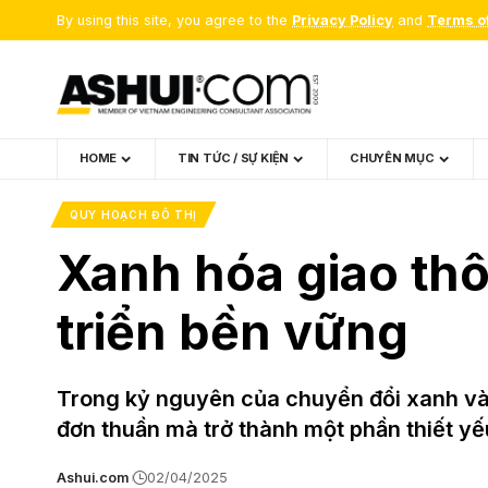
By using this site, you agree to the
Privacy Policy
and
Terms o
HOME
TIN TỨC / SỰ KIỆN
CHUYÊN MỤC
QUY HOẠCH ĐÔ THỊ
Xanh hóa giao thô
triển bền vững
Trong kỷ nguyên của chuyển đổi xanh và 
đơn thuần mà trở thành một phần thiết yếu
Ashui.com
02/04/2025