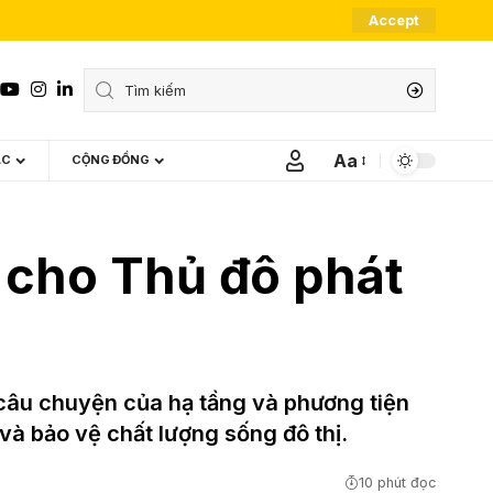
Accept
Aa
ÁC
CỘNG ĐỒNG
Font
Resizer
a cho Thủ đô phát
 câu chuyện của hạ tầng và phương tiện
và bảo vệ chất lượng sống đô thị.
10 phút đọc