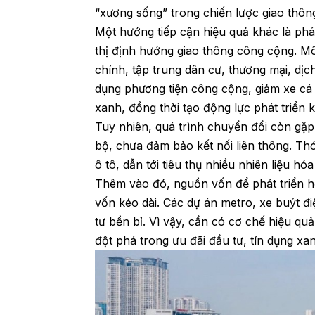
“xương sống” trong chiến lược giao thôn
Một hướng tiếp cận hiệu quả khác là phá
thị định hướng giao thông công cộng. Mô
chính, tập trung dân cư, thương mại, dị
dụng phương tiện công cộng, giảm xe cá 
xanh, đồng thời tạo động lực phát triển k
Tuy nhiên, quá trình chuyển đổi còn gặp
bộ, chưa đảm bảo kết nối liên thông. Th
ô tô, dẫn tới tiêu thụ nhiều nhiên liệu hó
Thêm vào đó, nguồn vốn để phát triển hệ 
vốn kéo dài. Các dự án metro, xe buýt đi
tư bền bỉ. Vì vậy, cần có cơ chế hiệu qu
đột phá trong ưu đãi đầu tư, tín dụng x