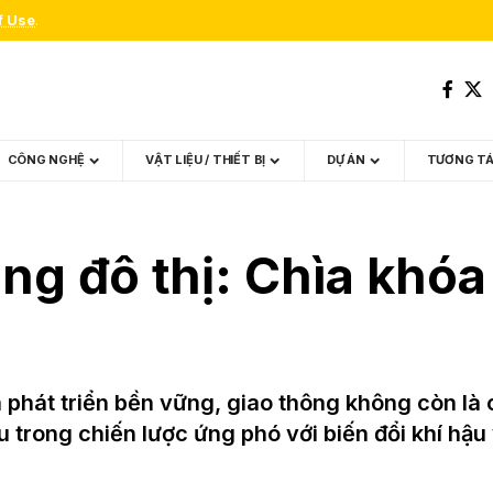
f Use
.
CÔNG NGHỆ
VẬT LIỆU / THIẾT BỊ
DỰ ÁN
TƯƠNG T
ng đô thị: Chìa khó
phát triển bền vững, giao thông không còn là
 trong chiến lược ứng phó với biến đổi khí hậu 