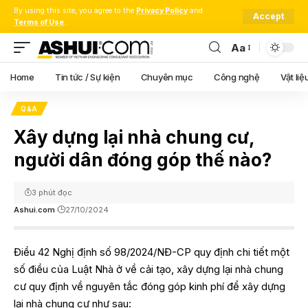
By using this site, you agree to the
Privacy Policy
and
Accept
Terms of Use
.
Aa
Font
Resizer
Home
Tin tức / Sự kiện
Chuyên mục
Công nghệ
Vật liệ
Q&A
Xây dựng lại nhà chung cư,
người dân đóng góp thế nào?
3 phút đọc
Ashui.com
27/10/2024
Điều 42 Nghị định số 98/2024/NĐ-CP quy định chi tiết một
số điều của Luật Nhà ở về cải tạo, xây dựng lại nhà chung
cư quy định về nguyên tắc đóng góp kinh phí để xây dựng
lại nhà chung cư như sau: