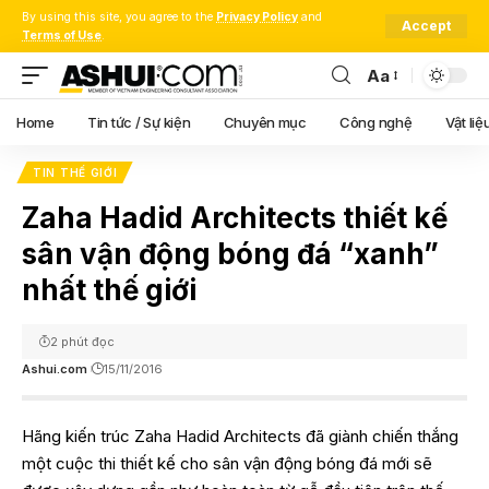
By using this site, you agree to the
Privacy Policy
and
Accept
Terms of Use
.
Aa
Font
Resizer
Home
Tin tức / Sự kiện
Chuyên mục
Công nghệ
Vật liệ
TIN THẾ GIỚI
Zaha Hadid Architects thiết kế
sân vận động bóng đá “xanh”
nhất thế giới
2 phút đọc
Ashui.com
15/11/2016
Hãng kiến trúc Zaha Hadid Architects đã giành chiến thắng
một cuộc thi thiết kế cho sân vận động bóng đá mới sẽ