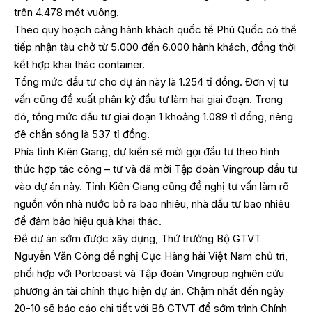
trên 4.478 mét vuông.
Theo quy hoạch cảng hành khách quốc tế Phú Quốc có thể
tiếp nhận tàu chở từ 5.000 đến 6.000 hành khách, đồng thời
kết hợp khai thác container.
Tổng mức đầu tư cho dự án này là 1.254 tỉ đồng. Đơn vị tư
vấn cũng đề xuất phân kỳ đầu tư làm hai giai đoạn. Trong
đó, tổng mức đầu tư giai đoạn 1 khoảng 1.089 tỉ đồng, riêng
đê chắn sóng là 537 tỉ đồng.
Phía tỉnh Kiên Giang, dự kiến sẽ mời gọi đầu tư theo hình
thức hợp tác công – tư và đã mời Tập đoàn Vingroup đầu tư
vào dự án này. Tỉnh Kiên Giang cũng đề nghị tư vấn làm rõ
nguồn vốn nhà nước bỏ ra bao nhiêu, nhà đầu tư bao nhiêu
để đảm bảo hiệu quả khai thác.
Để dự án sớm được xây dựng, Thứ trưởng Bộ GTVT
Nguyễn Văn Công đề nghị Cục Hàng hải Việt Nam chủ trì,
phối hợp với Portcoast và Tập đoàn Vingroup nghiên cứu
phương án tài chính thực hiện dự án. Chậm nhất đến ngày
20-10 sẽ báo cáo chi tiết với Bộ GTVT để sớm trình Chính