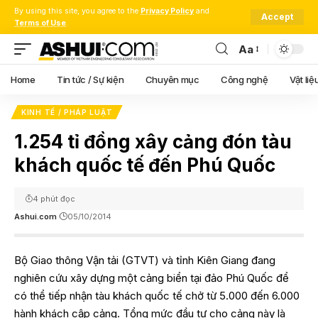
By using this site, you agree to the
Privacy Policy
and
Accept
Terms of Use
.
Aa
Font
Resizer
Home
Tin tức / Sự kiện
Chuyên mục
Công nghệ
Vật liệ
KINH TẾ / PHÁP LUẬT
1.254 tỉ đồng xây cảng đón tàu
khách quốc tế đến Phú Quốc
4 phút đọc
Ashui.com
05/10/2014
Bộ Giao thông Vận tải (GTVT) và tỉnh Kiên Giang đang
nghiên cứu xây dựng một cảng biển tại đảo Phú Quốc để
có thể tiếp nhận tàu khách quốc tế chở từ 5.000 đến 6.000
hành khách cập cảng. Tổng mức đầu tư cho cảng này là