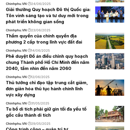
Chinhphu.VN
24/06/2025
Giải thưởng Quy hoạch Đô thị Quốc gia:
Tôn vinh sáng tạo và tư duy mới trong
phát triển không gian sống
Chinhphu.VN
23/06/2025
Thẩm quyền của chính quyền địa
phương 2 cấp trong lĩnh vực đất đai
Chinhphu.VN
14/06/2025
Phê duyệt Đồ án điều chỉnh quy hoạch
chung Thành phố Hồ Chí Minh đến năm
2040, tầm nhìn đến năm 2060
Chinhphu.VN
12/06/2025
Thủ tướng chỉ đạo tập trung cắt giảm,
đơn giản hóa thủ tục hành chính lĩnh
vực xây dựng
Chinhphu.VN
31/05/2025
Tu bổ di tích phải giữ gìn tối đa yếu tố
gốc cấu thành di tích
Chinhphu.VN
29/05/2025
Công trình công – quản trị tư