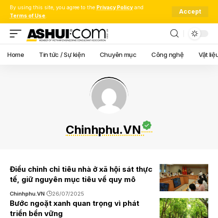
By using this site, you agree to the
Privacy Policy
and
Accept
Terms of Use
.
Home
Tin tức / Sự kiện
Chuyên mục
Công nghệ
Vật liệ
Chinhphu.VN
Điều chỉnh chỉ tiêu nhà ở xã hội sát thực
tế, giữ nguyên mục tiêu về quy mô
Chinhphu.VN
26/07/2025
Bước ngoặt xanh quan trọng vì phát
triển bền vững