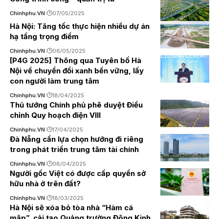
Chinhphu.VN
07/05/2025
Hà Nội: Tăng tốc thực hiện nhiều dự án
hạ tầng trọng điểm
Chinhphu.VN
06/05/2025
[P4G 2025] Thông qua Tuyên bố Hà
Nội về chuyển đổi xanh bền vững, lấy
con người làm trung tâm
Chinhphu.VN
18/04/2025
Thủ tướng Chính phủ phê duyệt Điều
chỉnh Quy hoạch điện VIII
Chinhphu.VN
17/04/2025
Đà Nẵng cần lựa chọn hướng đi riêng
trong phát triển trung tâm tài chính
Chinhphu.VN
08/04/2025
Người gốc Việt có được cấp quyền sở
hữu nhà ở trên đất?
Chinhphu.VN
18/03/2025
Hà Nội sẽ xóa bỏ tòa nhà “Hàm cá
mập”, cải tạo Quảng trường Đông Kinh