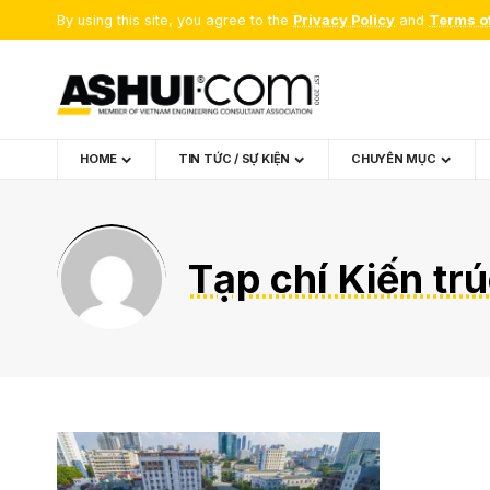
By using this site, you agree to the
Privacy Policy
and
Terms o
HOME
TIN TỨC / SỰ KIỆN
CHUYÊN MỤC
Tạp chí Kiến tr