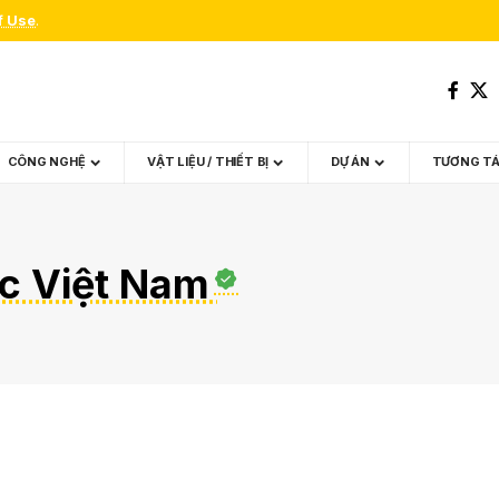
f Use
.
CÔNG NGHỆ
VẬT LIỆU / THIẾT BỊ
DỰ ÁN
TƯƠNG T
úc Việt Nam