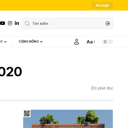
Accept
Aa
ÁC
CỘNG ĐỒNG
Font
Resizer
2020
0 phút đọc