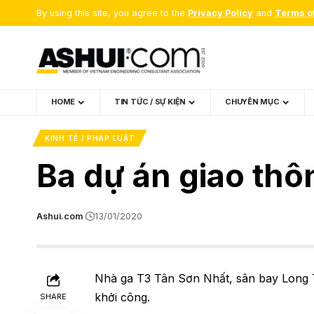
By using this site, you agree to the
Privacy Policy
and
Terms o
HOME
TIN TỨC / SỰ KIỆN
CHUYÊN MỤC
KINH TẾ / PHÁP LUẬT
Ba dự án giao th
Ashui.com
13/01/2020
Nhà ga T3 Tân Sơn Nhất, sân bay Long 
khởi công.
SHARE