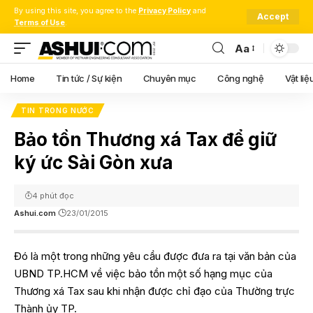
By using this site, you agree to the
Privacy Policy
and
Accept
Terms of Use
.
Aa
Font
Resizer
Home
Tin tức / Sự kiện
Chuyên mục
Công nghệ
Vật liệ
TIN TRONG NƯỚC
Bảo tồn Thương xá Tax để giữ
ký ức Sài Gòn xưa
4 phút đọc
Ashui.com
23/01/2015
Đó là một trong những yêu cầu được đưa ra tại văn bản của
UBND TP.HCM về việc bảo tồn một số hạng mục của
Thương xá Tax sau khi nhận được chỉ đạo của Thường trực
Thành ủy TP.