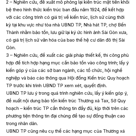
2 – Nghiên cứu, đề xuất mô phỏng lại kiến trúc mặt tiền khối
bệ theo hình thức kiến trúc ban đầu năm 1924, để kết hợp
với các công trình có giá trị về kiến trúc, lịch sử cùng thời
kỳ tại khu vực như tòa nhà UBND TP, Nhà hát TP, chợ Bến
Thành nhằm bảo tồn, lưu giữ lại ký ức hình ảnh Sài Gòn xưa,
có giá trị lịch sử văn hóa của bao thế hệ cư dân đô thị Sài
Gòn.
3 – Nghiên cứu, đề xuất các giải pháp thiết kế, thi công phù
hợp để tích hợp hạng mục cần bảo tồn vào công trình; lấy ý
kiến góp ý của các sở ban ngành, các tổ chức, hội nghề
nghiệp và báo cáo thông qua Hội đồng Kiến trúc Quy hoạch
TP trước khi trình UBND TP xem xét, quyết định.
UBND TP lưu ý trong quá trình nghiên cứu, lấy ý kiến góp ý,
đề xuất nội dung bảo tồn kiến trúc Thương xá Tax, Sở Quy
hoạch – kiến trúc TP cần thông tin đầy đủ, kịp thời trên các
phương tiện thông tin đại chúng để tạo sự đồng thuận cao
trong nhân dân.
UBND TP cũng nêu cụ thể các hạng mục của Thương xá