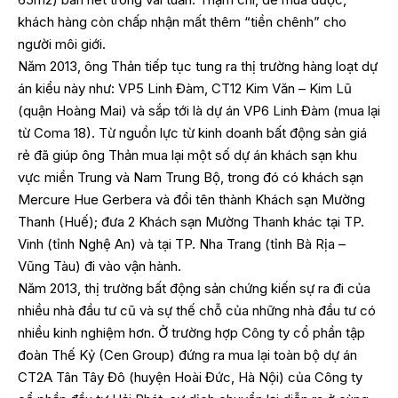
khách hàng còn chấp nhận mất thêm “tiền chênh” cho
người môi giới.
Năm 2013, ông Thản tiếp tục tung ra thị trường hàng loạt dự
án kiểu này như: VP5 Linh Đàm, CT12 Kim Văn – Kim Lũ
(quận Hoàng Mai) và sắp tới là dự án VP6 Linh Đàm (mua lại
từ Coma 18). Từ nguồn lực từ kinh doanh bất động sản giá
rẻ đã giúp ông Thản mua lại một số dự án khách sạn khu
vực miền Trung và Nam Trung Bộ, trong đó có khách sạn
Mercure Hue Gerbera và đổi tên thành Khách sạn Mường
Thanh (Huế); đưa 2 Khách sạn Mường Thanh khác tại TP.
Vinh (tỉnh Nghệ An) và tại TP. Nha Trang (tỉnh Bà Rịa –
Vũng Tàu) đi vào vận hành.
Năm 2013, thị trường bất động sản chứng kiến sự ra đi của
nhiều nhà đầu tư cũ và sự thế chỗ của những nhà đầu tư có
nhiều kinh nghiệm hơn. Ở trường hợp Công ty cổ phần tập
đoàn Thế Kỷ (Cen Group) đứng ra mua lại toàn bộ dự án
CT2A Tân Tây Đô (huyện Hoài Đức, Hà Nội) của Công ty