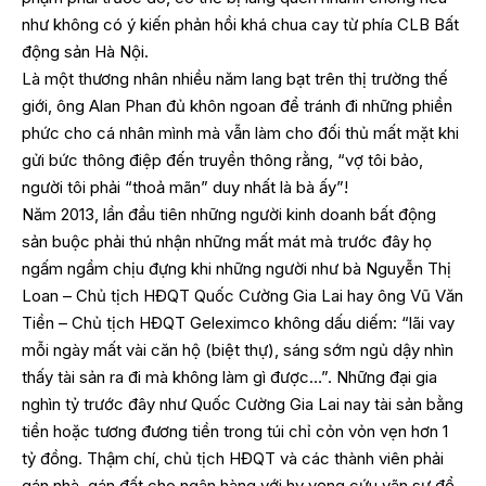
như không có ý kiến phản hồi khá chua cay từ phía CLB Bất
động sản Hà Nội.
Là một thương nhân nhiều năm lang bạt trên thị trường thế
giới, ông Alan Phan đủ khôn ngoan để tránh đi những phiền
phức cho cá nhân mình mà vẫn làm cho đối thủ mất mặt khi
gửi bức thông điệp đến truyền thông rằng, “vợ tôi bảo,
người tôi phải “thoả mãn” duy nhất là bà ấy”!
Năm 2013, lần đầu tiên những người kinh doanh bất động
sản buộc phải thú nhận những mất mát mà trước đây họ
ngấm ngầm chịu đựng khi những người như bà Nguyễn Thị
Loan – Chủ tịch HĐQT Quốc Cường Gia Lai hay ông Vũ Văn
Tiền – Chủ tịch HĐQT Geleximco không dấu diếm: “lãi vay
mỗi ngày mất vài căn hộ (biệt thự), sáng sớm ngủ dậy nhìn
thấy tài sản ra đi mà không làm gì được…”. Những đại gia
nghìn tỷ trước đây như Quốc Cường Gia Lai nay tài sản bằng
tiền hoặc tương đương tiền trong túi chỉ cỏn vỏn vẹn hơn 1
tỷ đồng. Thậm chí, chủ tịch HĐQT và các thành viên phải
gán nhà, gán đất cho ngân hàng với hy vọng cứu vãn sự đổ