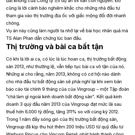
đất khống của Công ty 1/5 dự án thì vẫn còn nguyên. Đó
cũng là lời cảnh bảo nghiêm khắc cho những nhà đầu tư
tham gia vào thị trường địa ốc với giấc mộng đổi đời nhanh
chóng.
Vụ án này cũng làm người ta nhớ lại về bài học nhân quả mà
TS Alan Phan dẫn chứng lúc ban đầu.
Thị trường và bài ca bất tận
Có khi là lời ai ca, có lúc là lúc hoan ca, thị trường bất động
sản 2013, như thường lệ, vẫn tiếp tục bài ca vô tận của nó.
Những ai cho rằng, năm 2013, không có cơ hội nào dành
cho nhà đầu tư bất động sản sẽ phải nghĩ lại khi xem bản
báo cáo tài chính 9 tháng của của Vingroup – một Tập đoàn
“chả làm gì ngoài kinh doanh bất động sản”. Kết quả kinh
doanh 3 quý đầu năm 2013 của Vingroup đạt mức lãi sau
thuế hơn 6.000 tỷ đồng, tăng 311% so với cùng kỳ 2012.
Trong 1 năm đầy sóng gió của thị trường bất động sản,
Vingroup đã kịp thu hút thêm 200 triệu USD từ quỹ đầu tư
Warburg Pincus cho Vincom Retail; phát hành thành công