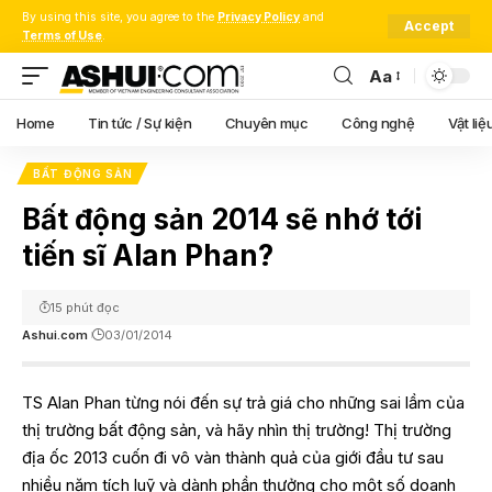
By using this site, you agree to the
Privacy Policy
and
Accept
Terms of Use
.
Aa
Font
Resizer
Home
Tin tức / Sự kiện
Chuyên mục
Công nghệ
Vật liệ
BẤT ĐỘNG SẢN
Bất động sản 2014 sẽ nhớ tới
tiến sĩ Alan Phan?
15 phút đọc
Ashui.com
03/01/2014
TS Alan Phan từng nói đến sự trả giá cho những sai lầm của
thị trường bất động sản, và hãy nhìn thị trường! Thị trường
địa ốc 2013 cuốn đi vô vàn thành quả của giới đầu tư sau
nhiều năm tích luỹ và dành phần thưởng cho một số doanh