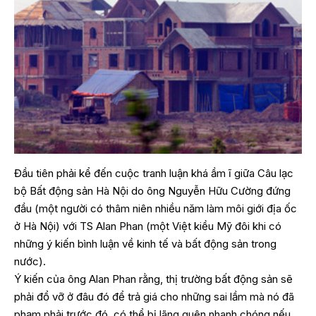
Đầu tiên phải kể đến
cuộc tranh luận khá ầm ĩ
giữa Câu lạc
bộ Bất động sản Hà Nội do ông Nguyễn Hữu Cường đứng
đầu (một người có thâm niên nhiều năm làm môi giới địa ốc
ở Hà Nội) với TS Alan Phan (một Việt kiều Mỹ đôi khi có
những ý kiến bình luận về kinh tế và bất động sản trong
nước).
Ý kiến của ông Alan Phan rằng, thị trường bất động sản sẽ
phải đổ vỡ ở đâu đó để trả giá cho những sai lầm mà nó đã
phạm phải trước đó, có thể bị lãng quên nhanh chóng nếu