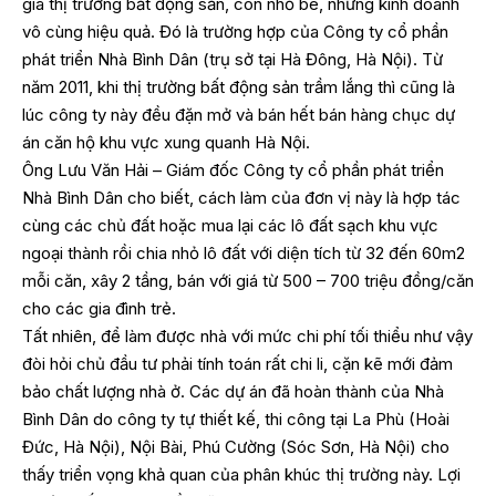
gia thị trường bất động sản, còn nhỏ bé, nhưng kinh doanh
vô cùng hiệu quả. Đó là trường hợp của Công ty cổ phần
phát triển Nhà Bình Dân (trụ sở tại Hà Đông, Hà Nội). Từ
năm 2011, khi thị trường bất động sản trầm lắng thì cũng là
lúc công ty này đều đặn mở và bán hết bán hàng chục dự
án căn hộ khu vực xung quanh Hà Nội.
Ông Lưu Văn Hải – Giám đốc Công ty cổ phần phát triển
Nhà Bình Dân cho biết, cách làm của đơn vị này là hợp tác
cùng các chủ đất hoặc mua lại các lô đất sạch khu vực
ngoại thành rồi chia nhỏ lô đất với diện tích từ 32 đến 60m2
mỗi căn, xây 2 tầng, bán với giá từ 500 – 700 triệu đồng/căn
cho các gia đình trẻ.
Tất nhiên, để làm được nhà với mức chi phí tối thiểu như vậy
đòi hỏi chủ đầu tư phải tính toán rất chi li, cặn kẽ mới đảm
bảo chất lượng nhà ở. Các dự án đã hoàn thành của Nhà
Bình Dân do công ty tự thiết kế, thi công tại La Phù (Hoài
Đức, Hà Nội), Nội Bài, Phú Cường (Sóc Sơn, Hà Nội) cho
thấy triển vọng khả quan của phân khúc thị trường này. Lợi