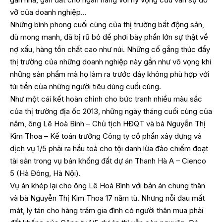
vỡ của doanh nghiệp…
Những bình phong cuối cùng của thị trường bất động sản,
dù mong manh, đã bị rũ bỏ để phơi bày phần lớn sự thật về
nợ xấu, hàng tồn chất cao như núi. Những cố gắng thúc đẩy
thị trường của những doanh nghiệp này gần như vô vọng khi
những sản phẩm mà họ làm ra trước đây không phù hợp với
túi tiền của những người tiêu dùng cuối cùng.
Như một cái kết hoàn chỉnh cho bức tranh nhiều màu sắc
của thị trường địa ốc 2013, những ngày tháng cuối cùng của
năm, ông Lê Hoà Bình – Chủ tịch HĐQT và bà Nguyễn Thị
Kim Thoa – Kế toán trưởng Công ty cổ phần xây dựng và
dịch vụ 1/5 phải ra hầu toà cho tội danh lừa đảo chiếm đoạt
tài sản trong vụ bán khống đất dự án Thanh Hà A – Cienco
5 (Hà Đông, Hà Nội).
Vụ án khép lại cho ông Lê Hoà Bình với bản án chung thân
và bà Nguyễn Thị Kim Thoa 17 năm tù. Nhưng nỗi đau mất
mát, ly tán cho hàng trăm gia đình có người thân mua phải