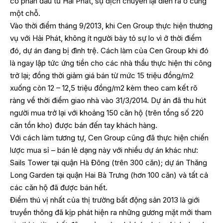
cổ phần đầu tư Hải Phát, sự dịch chuyển lại diễn ra ở cùng
một chỗ.
Vào thời điểm tháng 9/2013, khi Cen Group thực hiện thương
vụ với Hải Phát, không ít người bày tỏ sự lo vì ở thời điểm
đó, dự án đang bị đình trệ. Cách làm của Cen Group khi đó
là ngay lập tức ứng tiền cho các nhà thầu thực hiện thi công
trở lại; đồng thời giảm giá bán từ mức 15 triệu đồng/m2
xuống còn 12 – 12,5 triệu đồng/m2 kèm theo cam kết rõ
ràng về thời điểm giao nhà vào 31/3/2014. Dự án đã thu hút
người mua trở lại với khoảng 150 căn hộ (trên tổng số 220
căn tồn kho) được bán đến tay khách hàng.
Với cách làm tương tự, Cen Group cũng đã thực hiện chiến
lược mua sỉ – bán lẻ dạng này với nhiều dự án khác như:
Sails Tower tại quận Hà Đông (trên 300 căn); dự án Thăng
Long Garden tại quận Hai Bà Trưng (hơn 100 căn) và tất cả
các căn hộ đã được bán hết.
Điểm thú vị nhất của thị trường bất động sản 2013 là giới
truyền thông đã kịp phát hiện ra những gương mặt mới tham