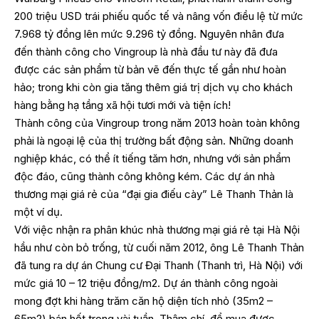
200 triệu USD trái phiếu quốc tế và nâng vốn điều lệ từ mức
7.968 tỷ đồng lên mức 9.296 tỷ đồng. Nguyên nhân đưa
đến thành công cho Vingroup là nhà đầu tư này đã đưa
được các sản phẩm từ bản vẽ đến thực tế gần như hoàn
hảo; trong khi còn gia tăng thêm giá trị dịch vụ cho khách
hàng bằng hạ tầng xã hội tươi mới và tiện ích!
Thành công của Vingroup trong năm 2013 hoàn toàn không
phải là ngoại lệ của thị trường bất động sản. Những doanh
nghiệp khác, có thể ít tiếng tăm hơn, nhưng với sản phẩm
độc đáo, cũng thành công không kém. Các dự án nhà
thương mại giá rẻ của “đại gia điếu cày” Lê Thanh Thản là
một ví dụ.
Với việc nhận ra phân khúc nhà thương mại giá rẻ tại Hà Nội
hầu như còn bỏ trống, từ cuối năm 2012, ông Lê Thanh Thản
đã tung ra dự án Chung cư Đại Thanh (Thanh trì, Hà Nội) với
mức giá 10 – 12 triệu đồng/m2. Dự án thành công ngoài
mong đợt khi hàng trăm căn hộ diện tích nhỏ (35m2 –
65m2) bán hết trong vài tuần. Thậm chí, để mua được,