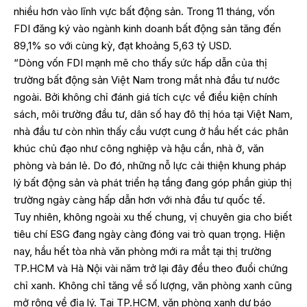
nhiều hơn vào lĩnh vực bất động sản. Trong 11 tháng, vốn
FDI đăng ký vào ngành kinh doanh bất động sản tăng đến
89,1% so với cùng kỳ, đạt khoảng 5,63 tỷ USD.
“Dòng vốn FDI mạnh mẽ cho thấy sức hấp dẫn của thị
trường bất động sản Việt Nam trong mắt nhà đầu tư nước
ngoài. Bởi không chỉ đánh giá tích cực về điều kiện chính
sách, môi trường đầu tư, dân số hay đô thị hóa tại Việt Nam,
nhà đầu tư còn nhìn thấy cầu vượt cung ở hầu hết các phân
khúc chủ đạo như công nghiệp và hậu cần, nhà ở, văn
phòng và bán lẻ. Do đó, những nỗ lực cải thiện khung pháp
lý bất động sản và phát triển hạ tầng đang góp phần giúp thị
trường ngày càng hấp dẫn hơn với nhà đầu tư quốc tế.
Tuy nhiên, không ngoài xu thế chung, vị chuyên gia cho biết
tiêu chí ESG đang ngày càng đóng vai trò quan trọng. Hiện
nay, hầu hết tòa nhà văn phòng mới ra mắt tại thị trường
TP.HCM và Hà Nội vài năm trở lại đây đều theo đuổi chứng
chỉ xanh. Không chỉ tăng về số lượng, văn phòng xanh cũng
mở rộng về địa lý. Tại TP.HCM, văn phòng xanh dự báo