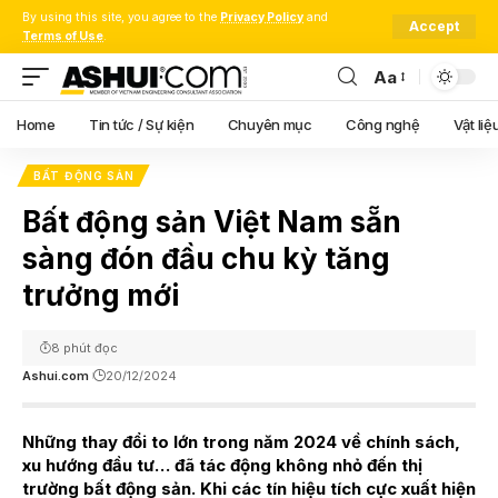
By using this site, you agree to the
Privacy Policy
and
Accept
Terms of Use
.
Aa
Font
Resizer
Home
Tin tức / Sự kiện
Chuyên mục
Công nghệ
Vật liệ
BẤT ĐỘNG SẢN
Bất động sản Việt Nam sẵn
sàng đón đầu chu kỳ tăng
trưởng mới
8 phút đọc
Ashui.com
20/12/2024
Những thay đổi to lớn trong năm 2024 về chính sách,
xu hướng đầu tư… đã tác động không nhỏ đến thị
trường bất động sản. Khi các tín hiệu tích cực xuất hiện