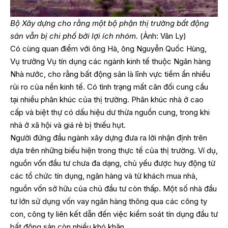
Bộ Xây dựng cho rằng một bộ phận thị trường bất động
sản vẫn bị chi phố bởi lợi ích nhóm.
(Ảnh: Vân Ly)
Có cùng quan điểm với ông Hà, ông Nguyễn Quốc Hùng,
Vụ trưởng Vụ tín dụng các ngành kinh tế thuộc Ngân hàng
Nhà nước, cho rằng bất động sản là lĩnh vực tiềm ẩn nhiều
rủi ro của nền kinh tế. Có tình trạng mất cân đối cung cầu
tại nhiều phân khúc của thị trường. Phân khúc nhà ở cao
cấp và biệt thự có dấu hiệu dư thừa nguồn cung, trong khi
nhà ở xã hội và giá rẻ bị thiếu hụt.
Người đứng đầu ngành xây dựng đưa ra lời nhận định trên
dựa trên những biểu hiện trong thực tế của thị trường. Ví dụ,
nguồn vốn đầu tư chưa đa dạng, chủ yếu được huy động từ
các tổ chức tín dụng, ngân hàng và từ khách mua nhà,
nguồn vốn sở hữu của chủ đầu tư còn thấp. Một số nhà đầu
tư lớn sử dụng vốn vay ngân hàng thông qua các công ty
con, công ty liên kết dẫn đến việc kiểm soát tín dụng đầu tư
bất động sản còn nhiều khó khăn.