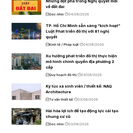
Những đột phá trong Nghị quyết mới
về đất đai
Góc nhìn
04/08/2026
TP. Hồ Chí Minh sẵn sàng “kích hoạt”
Luật Phát triển đô thị với 81 nghị
quyết
Kinh tế / Pháp luật
04/08/2026
Xu hướng phát triển đô thị thực hiện
mô hình chính quyền địa phương 2
cấp
Quy hoạch đô thị
04/08/2026
Ký túc xá sinh viên / thiết kế: NAQ
Architecture
Tư vấn thiết kế
03/08/2026
Hài hòa lợi ích để tạo động lực cải tạo
chung cư cũ
Góc nhìn
03/08/2026