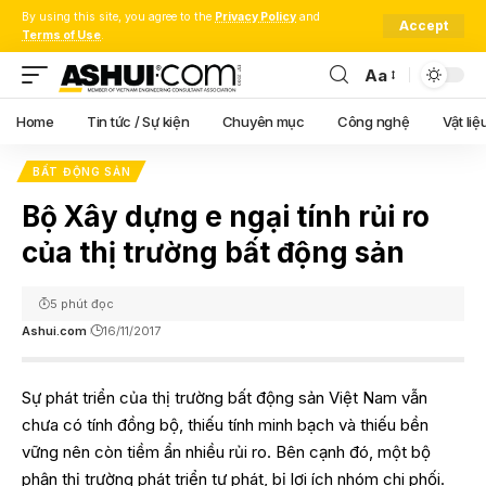
By using this site, you agree to the
Privacy Policy
and
Accept
Terms of Use
.
Aa
Font
Resizer
Home
Tin tức / Sự kiện
Chuyên mục
Công nghệ
Vật liệ
BẤT ĐỘNG SẢN
Bộ Xây dựng e ngại tính rủi ro
của thị trường bất động sản
5 phút đọc
Ashui.com
16/11/2017
Sự phát triển của thị trường bất động sản Việt Nam vẫn
chưa có tính đồng bộ, thiếu tính minh bạch và thiếu bền
vững nên còn tiềm ẩn nhiều rủi ro. Bên cạnh đó, một bộ
phận thị trường phát triển tự phát, bị lợi ích nhóm chi phối.