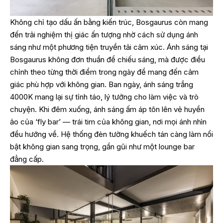
Không chỉ tạo dấu ấn bằng kiến trúc, Bosgaurus còn mang
đến trải nghiệm thị giác ấn tượng nhờ cách sử dụng ánh
sáng như một phương tiện truyền tải cảm xúc. Ánh sáng tại
Bosgaurus không đơn thuần để chiếu sáng, mà được điều
chỉnh theo từng thời điểm trong ngày để mang đến cảm
giác phù hợp với không gian. Ban ngày, ánh sáng trắng
4000K mang lại sự tỉnh táo, lý tưởng cho làm việc và trò
chuyện. Khi đêm xuống, ánh sáng ấm áp tôn lên vẻ huyền
ảo của ‘fly bar’ — trái tim của không gian, nơi mọi ánh nhìn
đều hướng về. Hệ thống đèn tường khuếch tán càng làm nổi
bật không gian sang trọng, gần gũi như một lounge bar
đẳng cấp.