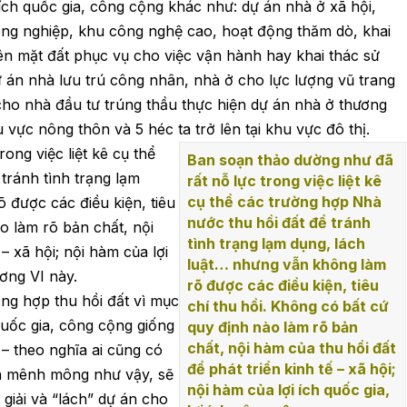
ợi ích quốc gia, công cộng khác như: dự án nhà ở xã hội,
ng nghiệp, khu công nghệ cao, hoạt động thăm dò, khai
ên mặt đất phục vụ cho việc vận hành hay khai thác sử
ự án nhà lưu trú công nhân, nhà ở cho lực lượng vũ trang
 cho nhà đầu tư trúng thầu thực hiện dự án nhà ở thương
u vực nông thôn và 5 héc ta trở lên tại khu vực đô thị.
ong việc liệt kê cụ thể
Ban soạn thảo dường như đã
tránh tình trạng lạm
rất nỗ lực trong việc liệt kê
cụ thể các trường hợp Nhà
 được các điều kiện, tiêu
nước thu hồi đất để tránh
o làm rõ bản chất, nội
tình trạng lạm dụng, lách
– xã hội; nội hàm của lợi
luật… nhưng vẫn không làm
ương VI này.
rõ được các điều kiện, tiêu
ờng hợp thu hồi đất vì mục
chí thu hồi. Không có bất cứ
h quốc gia, công cộng giống
quy định nào làm rõ bản
chất, nội hàm của thu hồi đất
– theo nghĩa ai cũng có
để phát triển kinh tế – xã hội;
ẫn mênh mông như vậy, sẽ
nội hàm của lợi ích quốc gia,
giải và “lách” dự án cho