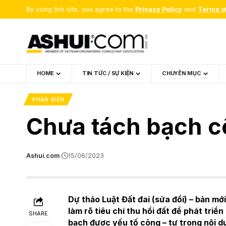
By using this site, you agree to the
Privacy Policy
and
Terms o
HOME
TIN TỨC / SỰ KIỆN
CHUYÊN MỤC
PHẢN BIỆN
Chưa tách bạch cô
Ashui.com
15/06/2023
Dự thảo Luật Đất đai (sửa đổi) – bản mớ
làm rõ tiêu chí thu hồi đất để phát triển
SHARE
bạch được yếu tố công – tư trong nội 