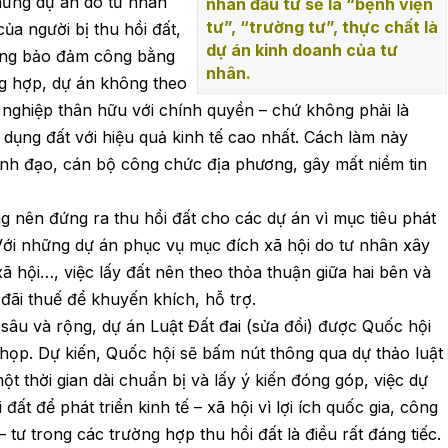
hững dự án do tư nhân
nhân đầu tư sẽ là “bệnh viện
tư”, “trường tư”, thực chất là
ủa người bị thu hồi đất,
dự án kinh doanh của tư
hông bảo đảm công bằng
nhân.
ng hợp, dự án không theo
h nghiệp thân hữu với chính quyền – chứ không phải là
dụng đất với hiệu quả kinh tế cao nhất. Cách làm này
ãnh đạo, cán bộ công chức địa phương, gây mất niềm tin
g nên đứng ra thu hồi đất cho các dự án vì mục tiêu phát
. Với những dự án phục vụ mục đích xã hội do tư nhân xây
ã hội…, việc lấy đất nên theo thỏa thuận giữa hai bên và
ãi thuế để khuyến khích, hỗ trợ.
 sâu và rộng, dự án Luật Đất đai (sửa đổi) được Quốc hội
 họp. Dự kiến, Quốc hội sẽ bấm nút thông qua dự thảo luật
 thời gian dài chuẩn bị và lấy ý kiến đóng góp, việc dự
 đất để phát triển kinh tế – xã hội vì lợi ích quốc gia, công
tư trong các trường hợp thu hồi đất là điều rất đáng tiếc.