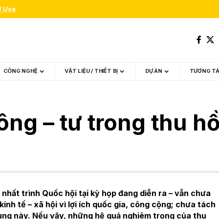
f Use
.
CÔNG NGHỆ
VẬT LIỆU / THIẾT BỊ
DỰ ÁN
TƯƠNG T
ng – tư trong thu hồ
i nhất trình Quốc hội tại kỳ họp đang diễn ra – vẫn chưa
 kinh tế – xã hội vì lợi ích quốc gia, công cộng; chưa tách
dung này. Nếu vậy, những hệ quả nghiêm trọng của thu