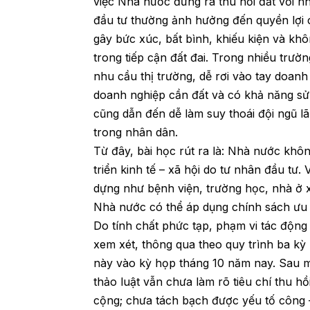
việc Nhà nước đứng ra thu hồi đất với n
đầu tư thường ảnh hưởng đến quyền lợi c
gây bức xúc, bất bình, khiếu kiện và k
trong tiếp cận đất đai. Trong nhiều trườ
nhu cầu thị trường, dễ rơi vào tay doan
doanh nghiệp cần đất và có khả năng sử 
cũng dẫn đến dễ làm suy thoái đội ngũ l
trong nhân dân.
Từ đây, bài học rút ra là: Nhà nước khôn
triển kinh tế – xã hội do tư nhân đầu tư
dựng như bệnh viện, trường học, nhà ở x
Nhà nước có thể áp dụng chính sách ưu đ
Do tính chất phức tạp, phạm vi tác động
xem xét, thông qua theo quy trình ba kỳ
này vào kỳ họp tháng 10 năm nay. Sau một
thảo luật vẫn chưa làm rõ tiêu chí thu hồi
cộng; chưa tách bạch được yếu tố công – 