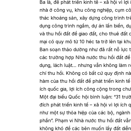
Ba là, để phát triển kinh tế – xã hội vì l
nhà ở công vụ, khu công nghiệp, cụm cô
thác khoáng sản, xây dựng công trình tr
dụng công trình ngầm, dự án lấn biển, d
và thu hồi đất để giao đất, cho thuê đất
mại có quy mô từ 10 héc ta trở lên tại kh
Ban soạn thảo dường như đã rất nỗ lực tr
các trường hợp Nhà nước thu hồi đất để 
dụng, lách luật… nhưng vẫn không làm rõ
chí thu hồi. Không có bất cứ quy định nà
hàm của thu hồi đất để phát triển kinh tế 
ích quốc gia, lợi ích công cộng trong ch
Một đại biểu Quốc hội bình luận: “31 trư
đích phát triển kinh tế – xã hội vì lợi íc
như một sự thỏa hiệp của các bộ, ngành 
phần”. Phạm vi Nhà nước thu hồi đất v
không khó để các bên muốn lấy đất diễn 