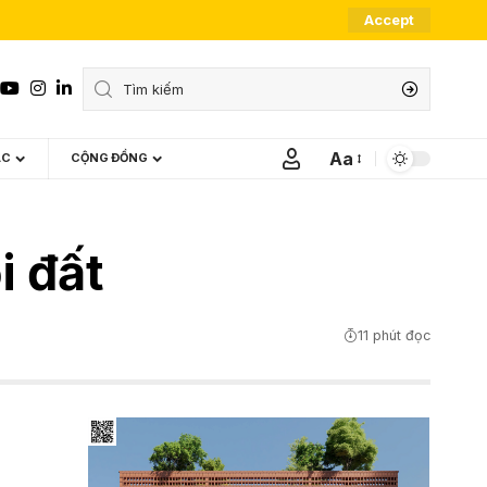
Accept
Aa
ÁC
CỘNG ĐỒNG
Font
Resizer
i đất
11 phút đọc