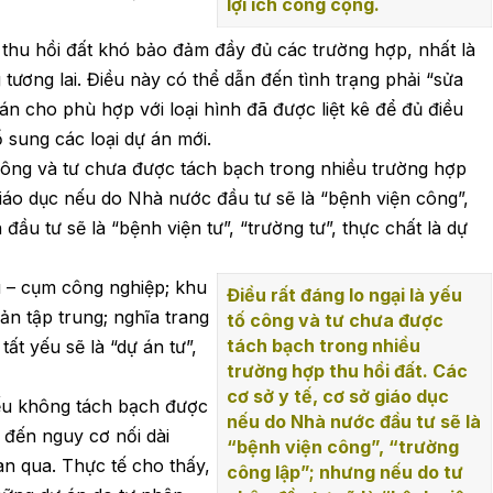
lợi ích công cộng.
p thu hồi đất khó bảo đảm đầy đủ các trường hợp, nhất là
tương lai. Điều này có thể dẫn đến tình trạng phải “sửa
án cho phù hợp với loại hình đã được liệt kê để đủ điều
ổ sung các loại dự án mới.
ố công và tư chưa được tách bạch trong nhiều trường hợp
 giáo dục nếu do Nhà nước đầu tư sẽ là “bệnh viện công”,
ầu tư sẽ là “bệnh viện tư”, “trường tư”, thực chất là dự
u – cụm công nghiệp; khu
Điều rất đáng lo ngại là yếu
ản tập trung; nghĩa trang
tố công và tư chưa được
tách bạch trong nhiều
ất yếu sẽ là “dự án tư”,
trường hợp thu hồi đất. Các
cơ sở y tế, cơ sở giáo dục
nếu không tách bạch được
nếu do Nhà nước đầu tư sẽ là
n đến nguy cơ nối dài
“bệnh viện công”, “trường
an qua. Thực tế cho thấy,
công lập”; nhưng nếu do tư