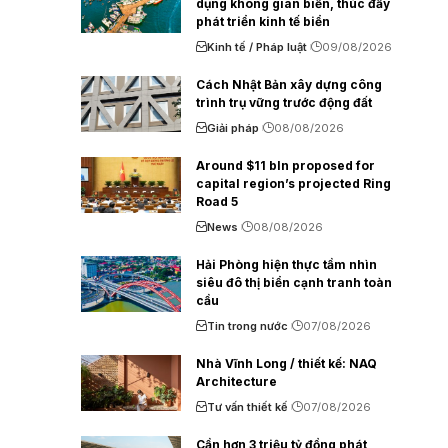
dụng không gian biển, thúc đẩy
phát triển kinh tế biển
Kinh tế / Pháp luật
09/08/2026
Cách Nhật Bản xây dựng công
trình trụ vững trước động đất
Giải pháp
08/08/2026
Around $11 bln proposed for
capital region’s projected Ring
Road 5
News
08/08/2026
Hải Phòng hiện thực tầm nhìn
siêu đô thị biển cạnh tranh toàn
cầu
Tin trong nước
07/08/2026
Nhà Vĩnh Long / thiết kế: NAQ
Architecture
Tư vấn thiết kế
07/08/2026
Cần hơn 3 triệu tỷ đồng phát