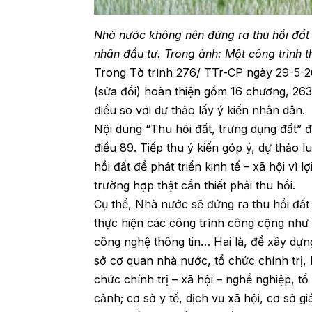
Nhà nước không nên đứng ra thu hồi đất c
nhân đầu tư. Trong ảnh: Một công trình t
Trong Tờ trình 276/ TTr-CP ngày 29-5-20
(sửa đổi) hoàn thiện gồm 16 chương, 263
điều so với dự thảo lấy ý kiến nhân dân.
Nội dung “Thu hồi đất, trưng dụng đất” đ
điều 89. Tiếp thu ý kiến góp ý, dự thảo 
hồi đất để phát triển kinh tế – xã hội vì 
trường hợp thật cần thiết phải thu hồi.
Cụ thể, Nhà nước sẽ đứng ra thu hồi đất
thực hiện các công trình công cộng như g
công nghệ thông tin… Hai là, để xây dựn
sở cơ quan nhà nước, tổ chức chính trị, 
chức chính trị – xã hội – nghề nghiệp, tổ
cảnh; cơ sở y tế, dịch vụ xã hội, cơ sở 