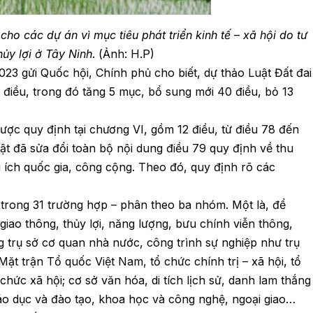
ho các dự án vì mục tiêu phát triển kinh tế – xã hội do tư
hủy lợi ở Tây Ninh
. (Ảnh: H.P)
23 gửi Quốc hội, Chính phủ cho biết, dự thảo Luật Đất đai
 điều, trong đó tăng 5 mục, bổ sung mới 40 điều, bỏ 13
ược quy định tại chương VI, gồm 12 điều, từ điều 78 đến
luật đã sửa đổi toàn bộ nội dung điều 79 quy định về thu
lợi ích quốc gia, công cộng. Theo đó, quy định rõ các
 trong 31 trường hợp – phân theo ba nhóm. Một là, để
iao thông, thủy lợi, năng lượng, bưu chính viễn thông,
g trụ sở cơ quan nhà nước, công trình sự nghiệp như trụ
Mặt trận Tổ quốc Việt Nam, tổ chức chính trị – xã hội, tổ
 chức xã hội; cơ sở văn hóa, di tích lịch sử, danh lam thắng
giáo dục và đào tạo, khoa học và công nghệ, ngoại giao…