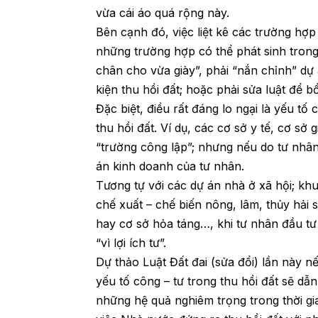
vừa cái áo quá rộng này.
Bên cạnh đó, việc liệt kê các trường hợ
những trường hợp có thể phát sinh trong 
chân cho vừa giày”, phải “nắn chỉnh” dự 
kiện thu hồi đất; hoặc phải sửa luật để b
Đặc biệt, điều rất đáng lo ngại là yếu t
thu hồi đất. Ví dụ, các cơ sở y tế, cơ sở
“trường công lập”; nhưng nếu do tư nhân đ
án kinh doanh của tư nhân.
Tương tự với các dự án nhà ở xã hội; kh
chế xuất – chế biến nông, lâm, thủy hải s
hay cơ sở hỏa táng…, khi tư nhân đầu tư t
“vì lợi ích tư”.
Dự thảo Luật Đất đai (sửa đổi) lần này 
yếu tố công – tư trong thu hồi đất sẽ dẫ
những hệ quả nghiêm trọng trong thời gi