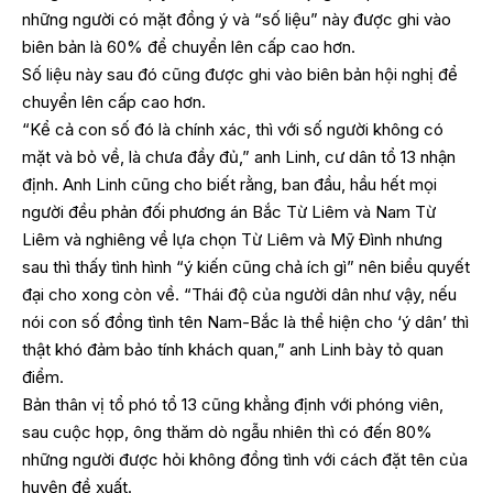
những người có mặt đồng ý và “số liệu” này được ghi vào
biên bản là 60% để chuyển lên cấp cao hơn.
Số liệu này sau đó cũng được ghi vào biên bản hội nghị để
chuyển lên cấp cao hơn.
“Kể cả con số đó là chính xác, thì với số người không có
mặt và bỏ về, là chưa đầy đủ,” anh Linh, cư dân tổ 13 nhận
định. Anh Linh cũng cho biết rằng, ban đầu, hầu hết mọi
người đều phản đối phương án Bắc Từ Liêm và Nam Từ
Liêm và nghiêng về lựa chọn Từ Liêm và Mỹ Đình nhưng
sau thì thấy tình hình “ý kiến cũng chả ích gì” nên biểu quyết
đại cho xong còn về. “Thái độ của người dân như vậy, nếu
nói con số đồng tình tên Nam-Bắc là thể hiện cho ‘ý dân’ thì
thật khó đảm bảo tính khách quan,” anh Linh bày tỏ quan
điểm.
Bản thân vị tổ phó tổ 13 cũng khẳng định với phóng viên,
sau cuộc họp, ông thăm dò ngẫu nhiên thì có đến 80%
những người được hỏi không đồng tình với cách đặt tên của
huyện đề xuất.