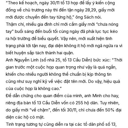
“Theo kế hoạch, ngày 30/11 tổ 13 họp để lấy ý kiến cộng
đồng về chủ trương này thì đến tận ngày 28,29, giấy mời
mới được chuyển đến tay từng hộ,” ông Sách nói.
Thậm chí, nhiều gia đình chỉ mới cầm giấy mời “chưa nóng
tay” buổi sáng đến buổi tối cùng ngày đã phải lục tục kéo
ra hội trường để biểu quyết. Vậy nên, mới xuất hiện tình
trạng phải tới tận nay, đại diện không ít hộ mới ngã ngửa ra vì
biết huyện sắp tách thành hai quận.
Anh Nguyễn Linh (số nhà 25, tổ 13 Cầu Diễn) bức xúc: “Thời
gian trước một cuộc họp quan trọng như vậy là quá ngắn,
khiến cho nhiều người không thể chuẩn bị kịp thông tin
cũng như suy nghĩ kỹ về việc đặt tên mới. Do vậy, hiệu quả
của cuộc họp là không cao.”
Để dẫn chứng cho quan điểm của mình, anh Minh cho hay,
riêng địa bàn tổ 13 Cầu Diễn vốn có 255 hộ dân. Tuy nhiên,
do giấy mời “về chậm”, đến tối 30/11, chỉ chưa đến 50% đại
diện các hộ có mặt.
Tình trạng tương tự cũng diễn ra tại các tổ dân phố số 13,