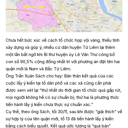
Chưa hết bức xúc về cách tổ chức họp vội vàng, thiếu tính
xây dựng và góp ý, nhiều cư dân huyện Từ Liêm lại thêm
một lần bất ngờ khi Bí thư huyện ủy Lê Văn Thư công bố
con số 90,5% cộng đồng nhất trí với phương án đặt tên hai
quận mới là Nam và Bắc Từ Liêm.
Ông Trần Xuân Sách cho hay: Bản thân kết quả của các
cuộc lấy ý kiến tại tổ dân phố và các xã cũng cần phải
được xem xét lại “thứ nhất do thời gian tổ chức quá gấp rút,
mọi người không hề có sự chuẩn bị; thứ hai là phương thức
tiến hành lấy ý kiến chưa thực sự chuẩn xác.”
Cụ thể, theo ông Sách, tối 30/11, sau khi được “giải thích” về
sự hợp lý của tên quận mới, tổ 13 đã tiến hành lấy ý kiến
bằng cách biểu quyết. Kết quả ước lượng là “quá bán”