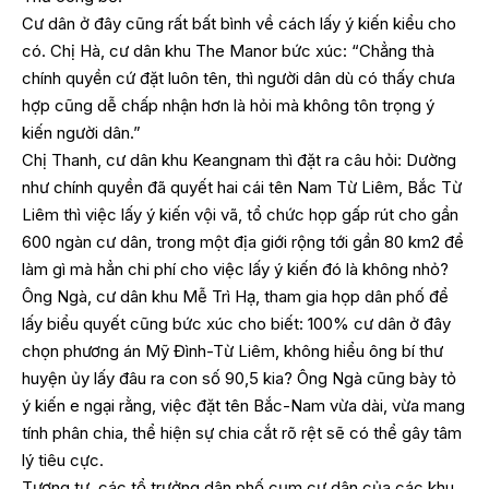
Cư dân ở đây cũng rất bất bình về cách lấy ý kiến kiểu cho
có. Chị Hà, cư dân khu The Manor bức xúc: “Chẳng thà
chính quyền cứ đặt luôn tên, thì người dân dù có thấy chưa
hợp cũng dễ chấp nhận hơn là hỏi mà không tôn trọng ý
kiến người dân.”
Chị Thanh, cư dân khu Keangnam thì đặt ra câu hỏi: Dường
như chính quyền đã quyết hai cái tên Nam Từ Liêm, Bắc Từ
Liêm thì việc lấy ý kiến vội vã, tổ chức họp gấp rút cho gần
600 ngàn cư dân, trong một địa giới rộng tới gần 80 km2 để
làm gì mà hẳn chi phí cho việc lấy ý kiến đó là không nhỏ?
Ông Ngà, cư dân khu Mễ Trì Hạ, tham gia họp dân phố để
lấy biểu quyết cũng bức xúc cho biết: 100% cư dân ở đây
chọn phương án Mỹ Đình-Từ Liêm, không hiểu ông bí thư
huyện ủy lấy đâu ra con số 90,5 kia? Ông Ngà cũng bày tỏ
ý kiến e ngại rằng, việc đặt tên Bắc-Nam vừa dài, vừa mang
tính phân chia, thể hiện sự chia cắt rõ rệt sẽ có thể gây tâm
lý tiêu cực.
Tương tự, các tổ trưởng dân phố cụm cư dân của các khu