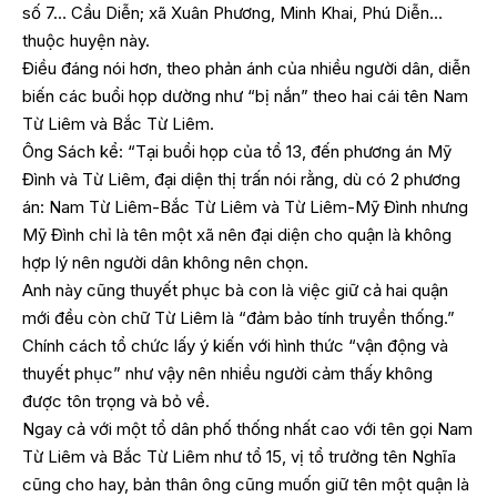
số 7… Cầu Diễn; xã Xuân Phương, Minh Khai, Phú Diễn…
thuộc huyện này.
Điều đáng nói hơn, theo phản ánh của nhiều người dân, diễn
biến các buổi họp dường như “bị nắn” theo hai cái tên Nam
Từ Liêm và Bắc Từ Liêm.
Ông Sách kể: “Tại buổi họp của tổ 13, đến phương án Mỹ
Đình và Từ Liêm, đại diện thị trấn nói rằng, dù có 2 phương
án: Nam Từ Liêm-Bắc Từ Liêm và Từ Liêm-Mỹ Đình nhưng
Mỹ Đình chỉ là tên một xã nên đại diện cho quận là không
hợp lý nên người dân không nên chọn.
Anh này cũng thuyết phục bà con là việc giữ cả hai quận
mới đều còn chữ Từ Liêm là “đảm bảo tính truyền thống.”
Chính cách tổ chức lấy ý kiến với hình thức “vận động và
thuyết phục” như vậy nên nhiều người cảm thấy không
được tôn trọng và bỏ về.
Ngay cả với một tổ dân phố thống nhất cao với tên gọi Nam
Từ Liêm và Bắc Từ Liêm như tổ 15, vị tổ trưởng tên Nghĩa
cũng cho hay, bản thân ông cũng muốn giữ tên một quận là