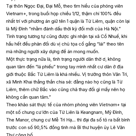
Tại thôn Ngọc Đại, Đại Mỗ, theo tìm hiểu của phóng viên
Vietnam+, trong buổi họp chiều 1/12, thậm chí 100% đều
nhất trí với phương án giữ tên 1 quận là Từ Liêm, quận còn lại
là Mỹ Đình “nhằm đánh dấu thời kỳ đổi mới của Hà Nội.”
Tình trạng tương tự cũng được ghi nhận tại xã Cổ Nhuế, khi
hầu hết đều phản đối dù vị chủ tọa cố gắng “lái” theo tên
mà những người xây dựng đề án mong muốn.
Một thực trạng nữa là, tình trạng người dân thờ ơ, không
quan tâm đến “lá phiếu” trong tay mình nhất cư dân ở địa
giới thuộc Bắc Từ Liêm là khá nhiều. Vị trưởng thôn Văn Trì,
xã Minh Khai thẳng thắn chia sẻ: đằng nào họ cũng là Từ
Liêm, thêm chữ Bắc vào cũng chả thay đổi gì mấy nên họ
không cần quan tâm.”
Theo khảo sát thực tế của nhóm phóng viên
Vietnam+
tại
một số chung cư lớn của Từ Liên là Keangnam, Mỹ Đình,
The Manor, chung cư Mễ Trì Hạ… thì đại đa số tỏ ra bất bình
trước con số 90,5% đồng tình mà Bí thư huyện ủy Lê Văn
Thư công bố.