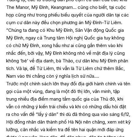
The Manor, Mỹ Đình, Keangnam… cũng cho biết, tại cuộc
họp cũng như trong phiếu biểu quyết của người dân tại các
cụm cư dân này đều chọn phương án Mỹ Đình-Từ Liêm.
“Chúng ta đang có Khu Mỹ Đình, Sân Vận động Quốc gia
Mỹ Đình, ngay cả Trung tâm Hội nghị Quốc gia tuy không
có chữ Mỹ Đình, xong hầu như ai cũng gắn thêm vào khi
nhắc đến, bởi vậy, Mỹ Đình không nhỏ về mặt địa lý cũng
không ‘bé’ về địa danh, bà Thảo, cư dân khu Mỹ Đình phân
tích. Vả lại, để Từ Liêm, thì vẫn là Từ Liêm chứ thêm Bắc,
Nam vào thì chẳng còn ý nghĩa lịch sử nữa….
Trước một chính sách lớn thay đổi địa giới hành chính và tên
gọi của một vùng, đang là một đô thị lớn, văn minh, tập
trung nhiều địa điểm mang tầm quốc gia của Thủ đô, khi
vẫn có những ý kiến trái chiều và khi có những dấu hỏi đặt
ra cho vấn đề “lấy ý dân” thì dù đã thông qua vào sáng 6/12,
Hội đồng nhân dân thành phố Hà Nội nên chăng, xem xét kỹ
lưỡng, cân nhắc và kiểm tra để tên hai quận mới đáp ứng