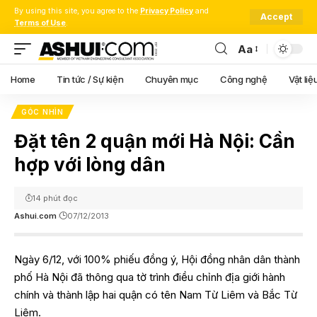
By using this site, you agree to the
Privacy Policy
and
Accept
Terms of Use
.
Aa
Font
Resizer
Home
Tin tức / Sự kiện
Chuyên mục
Công nghệ
Vật liệ
GÓC NHÌN
Đặt tên 2 quận mới Hà Nội: Cần
hợp với lòng dân
14 phút đọc
Ashui.com
07/12/2013
Ngày 6/12, với 100% phiếu đồng ý, Hội đồng nhân dân thành
phố Hà Nội đã thông qua tờ trình điều chỉnh địa giới hành
chính và thành lập hai quận có tên Nam Từ Liêm và Bắc Từ
Liêm.