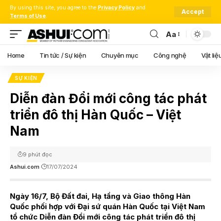
By using this site, you agree to the
Privacy Policy
and
Accept
Terms of Use
.
Aa
Font
Resizer
Home
Tin tức / Sự kiện
Chuyên mục
Công nghệ
Vật liệ
SỰ KIỆN
Diễn đàn Đổi mới công tác phát
triển đô thị Hàn Quốc – Việt
Nam
9 phút đọc
Ashui.com
17/07/2024
Ngày 16/7, Bộ Đất đai, Hạ tầng và Giao thông Hàn
Quốc phối hợp với Đại sứ quán Hàn Quốc tại Việt Nam
tổ chức Diễn đàn Đổi mới công tác phát triển đô thị