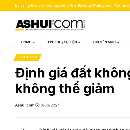
By using this site, you agree to the
Privacy Policy
and
Terms o
HOME
TIN TỨC / SỰ KIỆN
CHUYÊN MỤC
PHẢN BIỆN
Định giá đất khôn
không thể giảm
Ashui.com
16/06/2024