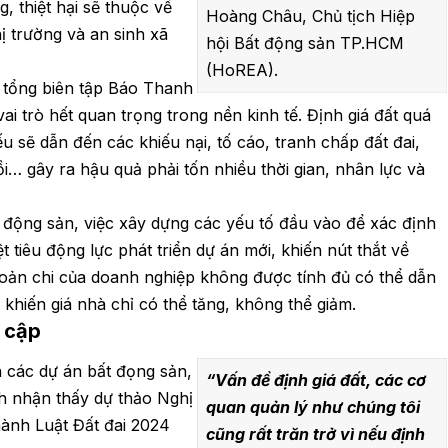
, thiệt hại sẽ thuộc về
Hoàng Châu, Chủ tịch Hiệp
hị trường và an sinh xã
hội Bất động sản TP.HCM
(HoREA).
 tổng biên tập Báo Thanh
ai trò hết quan trọng trong nền kinh tế. Định giá đất quá
u sẽ dẫn đến các khiếu nại, tố cáo, tranh chấp đất đai,
ồi… gây ra hậu quả phải tốn nhiều thời gian, nhân lực và
t động sản, việc xây dựng các yếu tố đầu vào để xác định
iệt tiêu động lực phát triển dự án mới, khiến nút thắt về
oản chi của doanh nghiệp không được tính đủ có thể dẫn
o, khiến giá nhà chỉ có thể tăng, không thể giảm.
t cập
ển các dự án bất đọng sản,
“Vấn đề định giá đất, các cơ
 nhận thấy dự thảo Nghị
quan quản lý như chúng tôi
hành Luật Đất đai 2024
cũng rất trăn trở vì nếu định