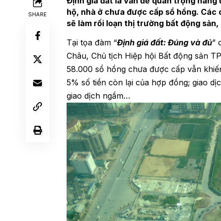
Định giá đất là vấn đề quan trọng hàn
hộ, nhà ở chưa được cấp sổ hồng. Các 
SHARE
sẽ làm rối loạn thị trường bất động sản
Tại tọa đàm “
Định giá đất: Đúng và đủ
”
Châu, Chủ tịch Hiệp hội Bất động sản T
58.000 sổ hồng chưa được cấp vẫn khiế
5% số tiền còn lại của hợp đồng; giao d
giao dịch ngầm…