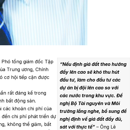
, Phó tổng giám đốc Tập
“Nếu định giá đất theo hướng
của Trung ương, Chính
đẩy lên cao sẽ khó thu hút
ó cơ hội tiếp cận được
đầu tư, làm cho đầu tư các
dự án bị đội lên cao so với
hần rất đáng kể trong
các nước trong khu vực. Đề
nh bất động sản.
nghị Bộ Tài nguyên và Môi
hi các khoản chi phí của
trường lắng nghe, bổ sung để
đến chi phí phát triển dự
nghị định về giá đất đầy đủ,
ăng, không thể giảm, bất
sát với thực tế”
– Ông Lê