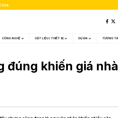
f Use
.
CÔNG NGHỆ
VẬT LIỆU / THIẾT BỊ
DỰ ÁN
TƯƠNG T
g đúng khiến giá nhà 