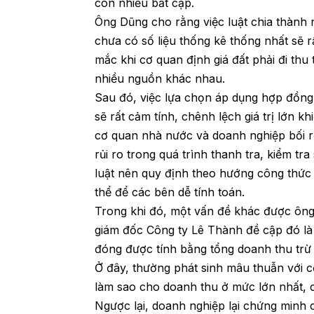
còn nhiều bất cập.
Ông Dũng cho rằng việc luật chia thành n
chưa có số liệu thống kê thống nhất sẽ 
mắc khi cơ quan định giá đất phải đi thu t
nhiều nguồn khác nhau.
Sau đó, việc lựa chọn áp dụng hợp đồng,
sẽ rất cảm tính, chênh lệch giá trị lớn kh
cơ quan nhà nước và doanh nghiệp bối r
rủi ro trong quá trình thanh tra, kiểm tr
luật nên quy định theo hướng công thức h
thể để các bên dễ tính toán.
Trong khi đó, một vấn đề khác được ôn
giám đốc Công ty Lê Thành đề cập đó là 
đóng được tính bằng tổng doanh thu trừ 
Ở đây, thường phát sinh mâu thuẫn với 
làm sao cho doanh thu ở mức lớn nhất, ch
Ngược lại, doanh nghiệp lại chứng minh 