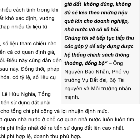
giá đất không đúng, không
hiều cách tính trong khi
đủ sẽ kéo theo những hậu
rất khó xác định, vướng
quả lớn cho doanh nghiệp,
hập nhiều tài liệu từ
nhà nước và cả xã hội.
Chúng tôi sẽ tiếp tục tiếp thu
 số liệu tham chiếu nào
các góp ý để xây dựng được
iến cả cơ quan định giá,
hệ thống chính sách thông
ối. Điều này cũng dẫn đến
thoáng, đồng bộ”
– Ông
a sau này. Đồng thời, pháp
Nguyễn Đắc Nhẫn, Phó vụ
óa, có tỷ lệ, số liệu cụ
trưởng Vụ Đất đai, Bộ Tài
nguyên và Môi trường nhấn
g Lê Hữu Nghĩa, Tổng
mạnh.
tiền sử dụng đất phải
cho tổng chi phí cộng và lợi nhuận định mức.
cơ quan nhà nước ở chỗ cơ quan nhà nước luôn luôn tìm
i phí thấp nhất để ra tiền sử dụng đất lên cao nhất.
chi phí hợp lệ, doanh thu phù hợp.