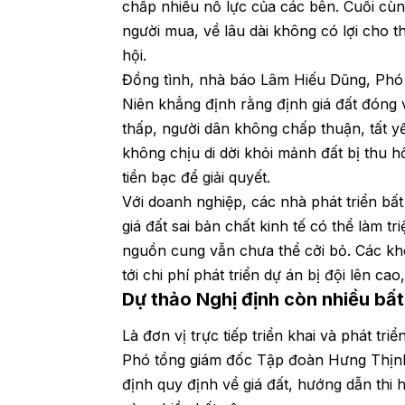
chấp nhiều nỗ lực của các bên. Cuối cùng
người mua, về lâu dài không có lợi cho t
hội.
Đồng tình, nhà báo Lâm Hiếu Dũng, Phó
Niên khẳng định rằng định giá đất đóng v
thấp, người dân không chấp thuận, tất yế
không chịu di dời khỏi mảnh đất bị thu h
tiền bạc để giải quyết.
Với doanh nghiệp, các nhà phát triển bấ
giá đất sai bản chất kinh tế có thể làm tr
nguồn cung vẫn chưa thể cởi bỏ. Các kh
tới chi phí phát triển dự án bị đội lên ca
Dự thảo Nghị định còn nhiều bấ
Là đơn vị trực tiếp triển khai và phát tri
Phó tổng giám đốc Tập đoàn Hưng Thịnh
định quy định về giá đất, hướng dẫn thi 