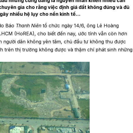
g đầu nhưng cũng đang là nguyên nhân khiến nhiều căn
chuyên gia cho rằng việc định giá đất không đúng và đủ
, gây nhiều hệ lụy cho nền kinh tế…
 do Báo
Thanh Niên
tổ chức ngày 14/6, ông Lê Hoàng
P.HCM (HoREA), cho biết đến nay, ước tính vẫn còn hơn
n người dân không yên tâm, chủ đầu tư không thu được
ịch trên thị trường không được và thậm chí phát sinh những