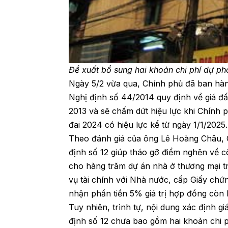
Đề xuất bổ sung hai khoản chi phí dự phò
Ngày 5/2 vừa qua, Chính phủ đã ban hàn
Nghị định số 44/2014 quy định về giá đất.
2013 và sẽ chấm dứt hiệu lực khi Chính p
đai 2024 có hiệu lực kể từ ngày 1/1/2025.
Theo đánh giá của ông Lê Hoàng Châu, 
định số 12 giúp tháo gỡ điểm nghẽn về côn
cho hàng trăm dự án nhà ở thương mại t
vụ tài chính với Nhà nước, cấp Giấy ch
nhận phần tiền 5% giá trị hợp đồng còn l
Tuy nhiên, trình tự, nội dung xác định g
định số 12 chưa bao gồm hai khoản chi ph