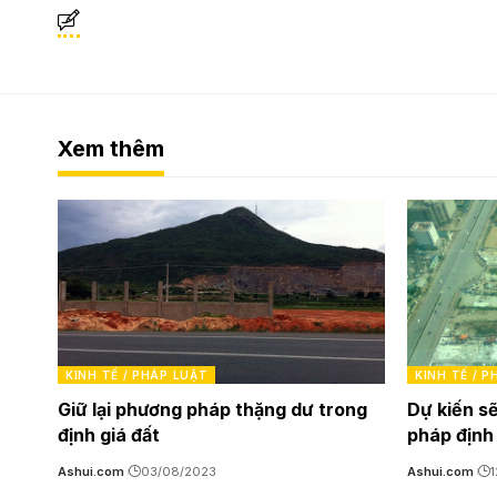
Xem thêm
KINH TẾ / PHÁP LUẬT
KINH TẾ / 
Giữ lại phương pháp thặng dư trong
Dự kiến s
định giá đất
pháp định 
Ashui.com
03/08/2023
Ashui.com
1