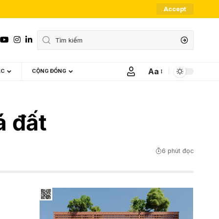
Accept
Aa
ÁC
CỘNG ĐỒNG
Font
Resizer
á đất
6 phút đọc