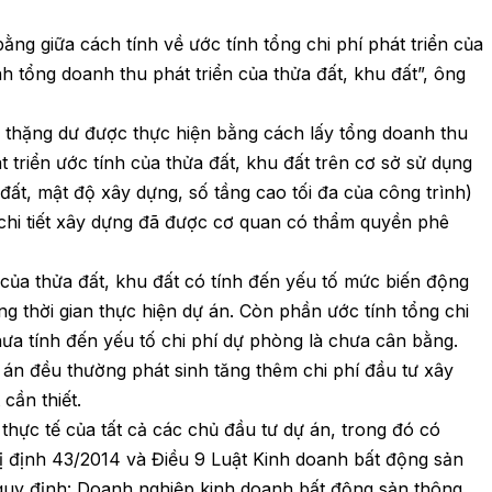
ằng giữa cách tính về ước tính tổng chi phí phát triển của
nh tổng doanh thu phát triển của thửa đất, khu đất”, ông
thặng dư được thực hiện bằng cách lấy tổng doanh thu
át triển ước tính của thửa đất, khu đất trên cơ sở sử dụng
đất, mật độ xây dựng, số tầng cao tối đa của công trình)
chi tiết xây dựng đã được cơ quan có thẩm quyền phê
 của thửa đất, khu đất có tính đến yếu tố mức biến động
g thời gian thực hiện dự án. Còn phần ước tính tổng chi
chưa tính đến yếu tố chi phí dự phòng là chưa cân bằng.
 án đều thường phát sinh tăng thêm chi phí đầu tư xây
cần thiết.
 thực tế của tất cả các chủ đầu tư dự án, trong đó có
ị định 43/2014 và Điều 9 Luật Kinh doanh bất động sản
 quy định: Doanh nghiệp kinh doanh bất động sản thông