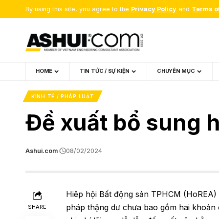
By using this site, you agree to the
Privacy Policy
and
Terms o
HOME
TIN TỨC / SỰ KIỆN
CHUYÊN MỤC
KINH TẾ / PHÁP LUẬT
Đề xuất bổ sung ha
Ashui.com
08/02/2024
Hiêp hội Bất động sản TPHCM (HoREA) đá
pháp thặng dư chưa bao gồm hai khoản c
SHARE