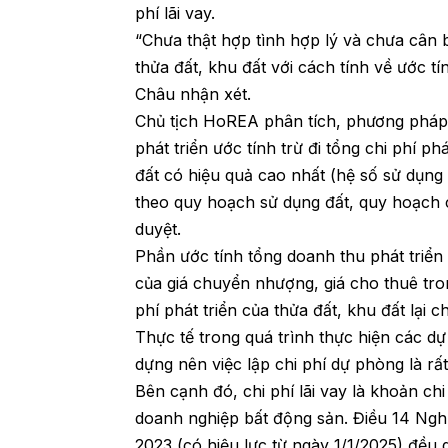
phí lãi vay.
“Chưa thật hợp tình hợp lý và chưa cân b
thửa đất, khu đất với cách tính về ước tí
Châu nhận xét.
Chủ tịch HoREA phân tích, phương pháp 
phát triển ước tính trừ đi tổng chi phí ph
đất có hiệu quả cao nhất (hệ số sử dụng 
theo quy hoạch sử dụng đất, quy hoạch 
duyệt.
Phần ước tính tổng doanh thu phát triển
của giá chuyển nhượng, giá cho thuê tron
phí phát triển của thửa đất, khu đất lại 
Thực tế trong quá trình thực hiện các dự
dựng nên việc lập chi phí dự phòng là rất 
Bên cạnh đó, chi phí lãi vay là khoản chi
doanh nghiệp bất động sản. Điều 14 Ngh
2023 (có hiệu lực từ ngày 1/1/2025) đều