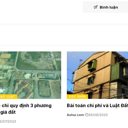
Bình luận
PHÁP LUẬT
GÓC NHÌN
ẽ chỉ quy định 3 phương
Bài toán chi phí và Luật Đấ
giá đất
Ashui.com
26/06/2023
2/07/2023