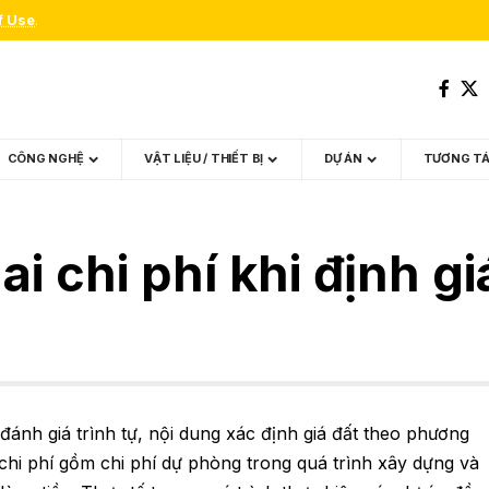
f Use
.
CÔNG NGHỆ
VẬT LIỆU / THIẾT BỊ
DỰ ÁN
TƯƠNG T
i chi phí khi định gi
nh giá trình tự, nội dung xác định giá đất theo phương
hi phí gồm chi phí dự phòng trong quá trình xây dựng và