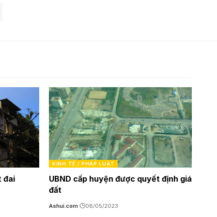
KINH TẾ / PHÁP LUẬT
t đai
UBND cấp huyện được quyết định giá
đất
Ashui.com
08/05/2023