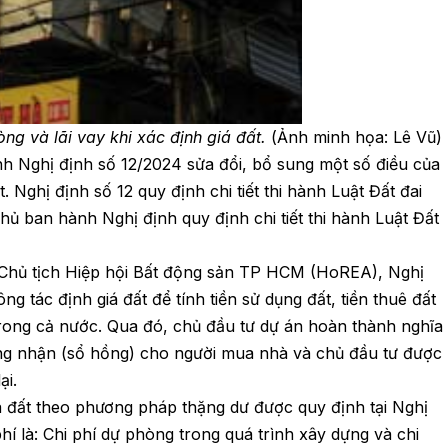
ng và lãi vay khi xác định giá đất.
(Ảnh minh họa: Lê Vũ)
h Nghị định số 12/2024 sửa đổi, bổ sung một số điều của
 Nghị định số 12 quy định chi tiết thi hành Luật Đất đai
hủ ban hành Nghị định quy định chi tiết thi hành Luật Đất
Chủ tịch Hiệp hội Bất động sản TP HCM (HoREA), Nghị
g tác định giá đất để tính tiền sử dụng đất, tiền thuê đất
rong cả nước. Qua đó, chủ đầu tư dự án hoàn thành nghĩa
ứng nhận (sổ hồng) cho người mua nhà và chủ đầu tư được
ại.
iá đất theo phương pháp thặng dư được quy định tại Nghị
í là: Chi phí dự phòng trong quá trình xây dựng và chi