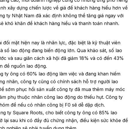
u tăng cao, mỗi doanh nghiệp cũng có những ứng phó riêng
nh xây dựng chiến lược về giá để khách hàng hiểu hơn về
g ty Nhật Nam đã xác định không thể tăng giá ngay với
sẻ khó khăn để khách hàng hiểu và thanh toán nhanh.
ối mặt hiện nay là nhân lực, đặc biệt là kỹ thuật viên
à số lao động đang biến động lớn. Qua khảo sát, số lao
ước và sau giãn cách xã hội đã giảm 18% và có đến 43%
n đề nguồn lao động.
g ty ông có 60% lao động làm việc và đang khan hiếm
g nhân, công ty cũng có chính sách hỗ trợ người lao
i. Để sớm phục hồi sản xuất công ty đã mua thêm máy móc
iảm phụ thuộc nhân công lao động do thiếu hụt. Công ty
hóm để nếu có nhân công bị F0 sẽ dễ dập dịch.
ng ty Square Roots, cho biết công ty ông có 85% lao
rở lại sau khi có đầy đủ chứng nhận, điều kiện sức khỏe để
oanh nghiệp sẽ phải tuyển dụng thêm.