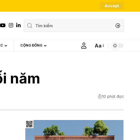
Accept
Aa
ÁC
CỘNG ĐỒNG
Font
Resizer
ối năm
10 phút đọc