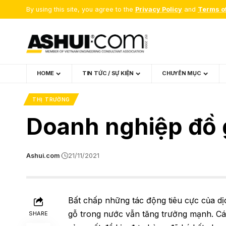
By using this site, you agree to the
Privacy Policy
and
Terms o
HOME
TIN TỨC / SỰ KIỆN
CHUYÊN MỤC
THỊ TRƯỜNG
Doanh nghiệp đồ 
Ashui.com
21/11/2021
Bất chấp những tác động tiêu cực của d
gỗ trong nước vẫn tăng trưởng mạnh. Cá
SHARE