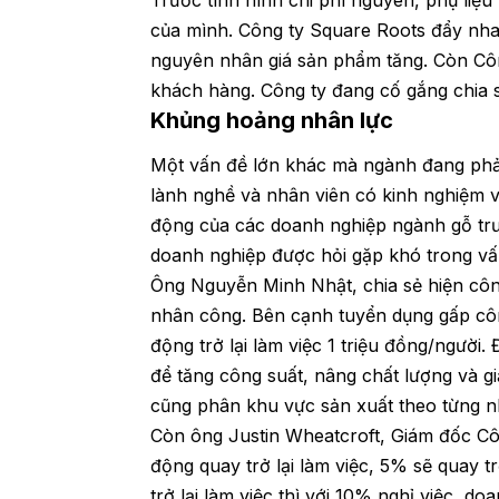
Trước tình hình chi phí nguyên, phụ liệ
của mình. Công ty Square Roots đẩy nha
nguyên nhân giá sản phẩm tăng. Còn Côn
khách hàng. Công ty đang cố gắng chia 
Khủng hoảng nhân lực
Một vấn đề lớn khác mà ngành đang phải đ
lành nghề và nhân viên có kinh nghiệm v
động của các doanh nghiệp ngành gỗ tr
doanh nghiệp được hỏi gặp khó trong vấ
Ông Nguyễn Minh Nhật, chia sẻ hiện côn
nhân công. Bên cạnh tuyển dụng gấp côn
động trở lại làm việc 1 triệu đồng/ngườ
để tăng công suất, nâng chất lượng và g
cũng phân khu vực sản xuất theo từng n
Còn ông Justin Wheatcroft, Giám đốc Cô
động quay trở lại làm việc, 5% sẽ quay t
trở lại làm việc thì với 10% nghỉ việc, d