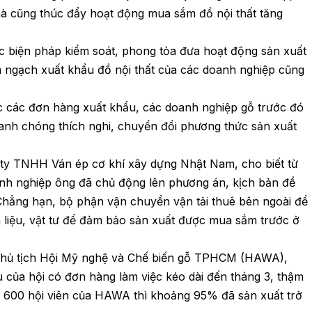
hà cũng thúc đẩy hoạt động mua sắm đồ nội thất tăng
c biện pháp kiểm soát, phong tỏa đưa hoạt động sản xuất
im ngạch xuất khẩu đồ nội thất của các doanh nghiệp cũng
c các đơn hàng xuất khẩu, các doanh nghiệp gỗ trước đó
anh chóng thích nghi, chuyển đổi phương thức sản xuất
y TNHH Ván ép cơ khí xây dựng Nhật Nam, cho biết từ
oanh nghiệp ông đã chủ động lên phương án, kịch bản đề
 Chẳng hạn, bộ phận vận chuyển vận tải thuê bên ngoài để
 liệu, vật tư để đảm bảo sản xuất được mua sắm trước ở
hủ tịch Hội Mỹ nghệ và Chế biến gỗ TPHCM (HAWA),
 của hội có đơn hàng làm việc kéo dài đến tháng 3, thậm
ơn 600 hội viên của HAWA thì khoảng 95% đã sản xuất trở