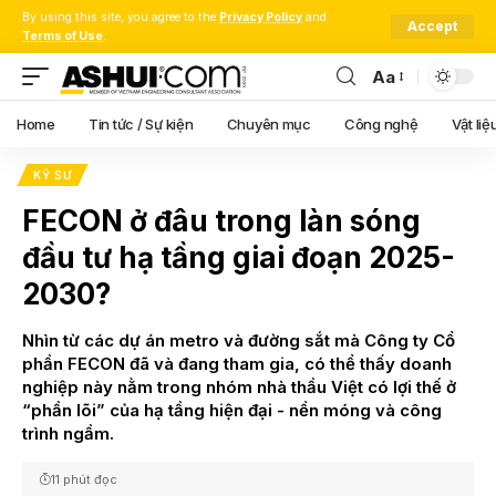
By using this site, you agree to the
Privacy Policy
and
Accept
Terms of Use
.
Aa
Font
Resizer
Home
Tin tức / Sự kiện
Chuyên mục
Công nghệ
Vật liệ
KỸ SƯ
FECON ở đâu trong làn sóng
đầu tư hạ tầng giai đoạn 2025-
2030?
Nhìn từ các dự án metro và đường sắt mà Công ty Cổ
phần FECON đã và đang tham gia, có thể thấy doanh
nghiệp này nằm trong nhóm nhà thầu Việt có lợi thế ở
“phần lõi” của hạ tầng hiện đại - nền móng và công
trình ngầm.
11 phút đọc