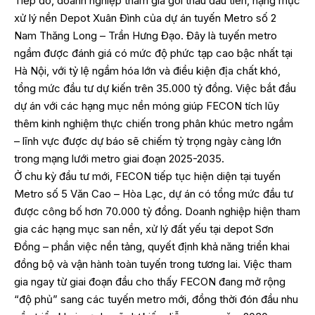
Tiếp đó, doanh nghiệp tham gia gói thầu đầu tiên, hạng mục
xử lý nền Depot Xuân Đình của dự án tuyến Metro số 2
Nam Thăng Long – Trần Hưng Đạo. Đây là tuyến metro
ngầm được đánh giá có mức độ phức tạp cao bậc nhất tại
Hà Nội, với tỷ lệ ngầm hóa lớn và điều kiện địa chất khó,
tổng mức đầu tư dự kiến trên 35.000 tỷ đồng. Việc bắt đầu
dự án với các hạng mục nền móng giúp FECON tích lũy
thêm kinh nghiệm thực chiến trong phân khúc metro ngầm
– lĩnh vực được dự báo sẽ chiếm tỷ trọng ngày càng lớn
trong mạng lưới metro giai đoạn 2025-2035.
Ở chu kỳ đầu tư mới, FECON tiếp tục hiện diện tại tuyến
Metro số 5 Văn Cao – Hòa Lạc, dự án có tổng mức đầu tư
được công bố hơn 70.000 tỷ đồng. Doanh nghiệp hiện tham
gia các hạng mục san nền, xử lý đất yếu tại depot Sơn
Đồng – phần việc nền tảng, quyết định khả năng triển khai
đồng bộ và vận hành toàn tuyến trong tương lai. Việc tham
gia ngay từ giai đoạn đầu cho thấy FECON đang mở rộng
“độ phủ” sang các tuyến metro mới, đồng thời đón đầu nhu