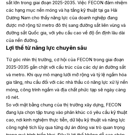
sắt lớn trong giai đoạn 2025-2035. Việc FECON đảm nhiệm
các hạng mục nền móng và hạ tầng kỹ thuật tại ga Hải
Dương Nam cho thấy năng lực của doanh nghiệp đang
được mở rộng từ metro đô thị sang đường sắt liên vùng và
đường sắt Quốc gia, với yêu cầu cao về độ ổn định lâu dài
của nền đường.
Lợi thế từ năng lực chuyên sâu
Từ góc nhìn thị trường, cơ hội của FECON trong giai đoạn
2025-2035 gắn chặt với cấu trúc của các dự án đường sắt
và metro. Khi quy mô mạng lưới mở rộng và tỷ lệ ngầm hóa
gia tăng, nhu cầu đối với các nhà thầu có năng lực xử lý nền
móng, công trình ngầm và địa chất phức tạp sẽ ngày càng
rõ nét.
So với mặt bằng chung của thị trường xây dựng, FECON
đang lựa chọn tập trung vào phân khúc có yêu cầu kỹ thuật
cao, nơi kinh nghiệm thực tiễn, dữ liệu kỹ thuật và năng lực
công nghệ tích lũy qua từng dự án đóng vai trò quan trọng
trong quá trình triển khai. Đây là lợi thế không dễ sao chép