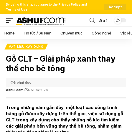
By using this site, you agree to the
Privacy Policy
and
Accept
Terms of Use
.
Aa
Font
Resizer
Home
Tin tức / Sự kiện
Chuyên mục
Công nghệ
Vật liệ
VẬT LIỆU XÂY DỰNG
Gỗ CLT – Giải pháp xanh thay
thế cho bê tông
8 phút đọc
Ashui.com
07/04/2024
Trong những năm gần đây, một loạt các công trình
bằng gỗ được xây dựng trên thế giới, việc sử dụng gỗ
CLT trong xây dựng cho thấy những nỗ lực tìm kiếm
các giải pháp bền vững thay thế bê tông, nhằm giảm