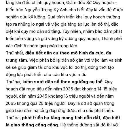
tầng khi điều chỉnh quy hoạch, Giám đốc Sở Quy hoạch –
Kiến trúc Nguyễn Trọng Kỳ Anh cho biết đây là vấn đề được
nghiên cứu kỹ lưỡng. Quá trình triển khai quy hoạch thường
tạo ra những lo ngại về việc gia tăng áp lực lên đô thị, đặc
biệt khi quy mô dân số tăng. Tuy nhiên, nhằm bảo đảm phát
triển bền vững và giữ vững kỷ cương quy hoạch, Thành phố
xác định 5 nhóm giải pháp trọng tâm.
Thứ nhất,
điều tiết dân cư theo mô hình đa cực, đa
trung tâm
. Việc phân bổ lại dân số gắn với việc làm và sinh
kế sẽ giúp giảm tải cho khu vực lõi đô thị, đồng thời tạo
động lực phát triển cho các khu vực mới.
Thứ hai,
kiểm soát dân số theo ngưỡng cụ thể
. Quy
hoạch đặt mục tiêu đến năm 2035 đạt khoảng 14-15 triệu
người, đến năm 2045 khoảng 16 triệu người và đến năm
2065 không quá 20 triệu người. Đây là cơ sở quan trọng
giúp bảo đảm hạ tầng đáp ứng được nhu cầu phát triển.
Thứ ba,
phát triển hạ tầng mang tính dẫn dắt, đặc biệt
là giao thông công cộng
. Hệ thống đường sắt đô thị với