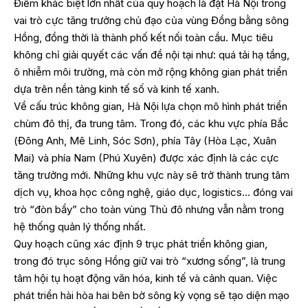
Điểm khác biệt lớn nhất của quy hoạch là đặt Hà Nội trong
vai trò cực tăng trưởng chủ đạo của vùng Đồng bằng sông
Hồng, đồng thời là thành phố kết nối toàn cầu. Mục tiêu
không chỉ giải quyết các vấn đề nội tại như: quá tải hạ tầng,
ô nhiễm môi trường, mà còn mở rộng không gian phát triển
dựa trên nền tảng kinh tế số và kinh tế xanh.
Về cấu trúc không gian, Hà Nội lựa chọn mô hình phát triển
chùm đô thị, đa trung tâm. Trong đó, các khu vực phía Bắc
(Đông Anh, Mê Linh, Sóc Sơn), phía Tây (Hòa Lạc, Xuân
Mai) và phía Nam (Phú Xuyên) được xác định là các cực
tăng trưởng mới. Những khu vực này sẽ trở thành trung tâm
dịch vụ, khoa học công nghệ, giáo dục, logistics… đóng vai
trò “đòn bẩy” cho toàn vùng Thủ đô nhưng vẫn nằm trong
hệ thống quản lý thống nhất.
Quy hoạch cũng xác định 9 trục phát triển không gian,
trong đó trục sông Hồng giữ vai trò “xương sống”, là trung
tâm hội tụ hoạt động văn hóa, kinh tế và cảnh quan. Việc
phát triển hài hòa hai bên bờ sông kỳ vọng sẽ tạo diện mạo