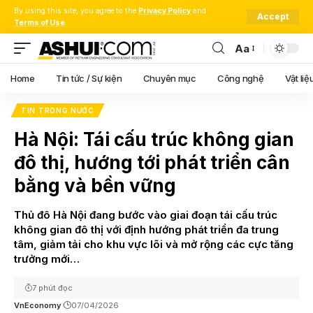
By using this site, you agree to the
Privacy Policy
and
Accept
Terms of Use
.
Aa
Font
Resizer
Home
Tin tức / Sự kiện
Chuyên mục
Công nghệ
Vật liệ
TIN TRONG NƯỚC
Hà Nội: Tái cấu trúc không gian
đô thị, hướng tới phát triển cân
bằng và bền vững
Thủ đô Hà Nội đang bước vào giai đoạn tái cấu trúc
không gian đô thị với định hướng phát triển đa trung
tâm, giảm tải cho khu vực lõi và mở rộng các cực tăng
trưởng mới…
7 phút đọc
VnEconomy
07/04/2026