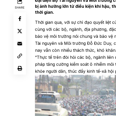
Đại diện Bộ Tài nguyên và Môi trường c
bị ảnh hưởng lớn từ điều kiện khí hậu, t
SHARE
thời gian.
Thời gian qua, với sự chỉ đạo quyết liệt
cùng với các bộ, ngành, địa phương, đặc 
bảo vệ môi trường nói chung và bảo vệ m
Tài nguyên và Môi trường Đỗ Đức Duy, c
nay vẫn còn nhiều thách thức, khó khăn
“Thực tế trên đòi hỏi các bộ, ngành liên
pháp tăng cường kiểm soát ô nhiễm môi t
khỏe người dân, thúc đẩy kinh tế-xã hội