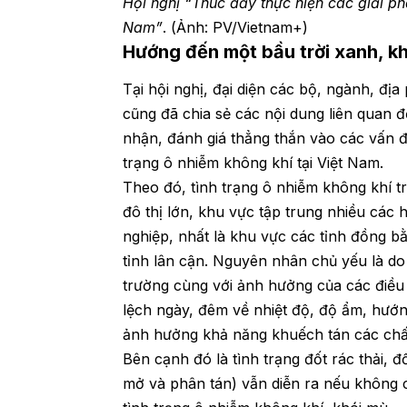
Hội nghị “Thúc đẩy thực hiện các giải phá
Nam”
. (Ảnh: PV/Vietnam+)
Hướng đến một bầu trời xanh, k
Tại hội nghị, đại diện các bộ, ngành, đị
cũng đã chia sẻ các nội dung liên quan đ
nhận, đánh giá thẳng thắn vào các vấn đ
trạng ô nhiễm không khí tại Việt Nam.
Theo đó, tình trạng ô nhiễm không khí tr
đô thị lớn, khu vực tập trung nhiều các
nghiệp, nhất là khu vực các tỉnh đồng b
tỉnh lân cận. Nguyên nhân chủ yếu là d
trường cùng với ảnh hưởng của các điều k
lệch ngày, đêm về nhiệt độ, độ ẩm, hướng
ảnh hưởng khả năng khuếch tán các chất
Bên cạnh đó là tình trạng đốt rác thải,
mở và phân tán) vẫn diễn ra nếu không 