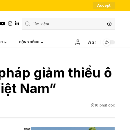
Accept
Aa
ÁC
CỘNG ĐỒNG
Font
Resizer
 pháp giảm thiểu ô
Việt Nam”
10 phút đọc