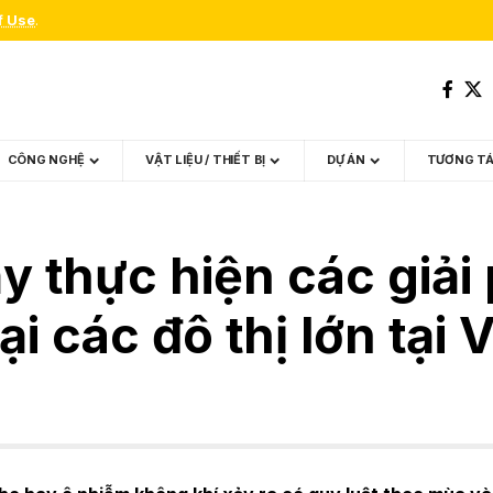
f Use
.
CÔNG NGHỆ
VẬT LIỆU / THIẾT BỊ
DỰ ÁN
TƯƠNG T
y thực hiện các giải
i các đô thị lớn tại 