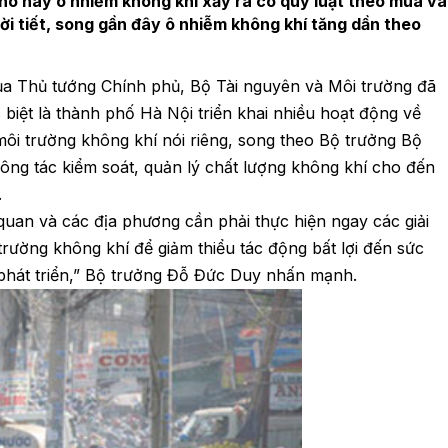
ho hay ô nhiễm không khí xảy ra có quy luật theo mùa và
hời tiết, song gần đây ô nhiễm không khí tăng dần theo
 của Thủ tướng Chính phủ, Bộ Tài nguyên và Môi trường đã
biệt là thành phố Hà Nội triển khai nhiều hoạt động về
ôi trường không khí nói riêng, song theo Bộ trưởng Bộ
ông tác kiểm soát, quản lý chất lượng không khí cho đến
.
 quan và các địa phương cần phải thực hiện ngay các giải
rường không khí để giảm thiểu tác động bất lợi đến sức
 phát triển,” Bộ trưởng Đỗ Đức Duy nhấn mạnh.