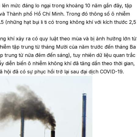
 lên mức đáng lo ngại trong khoảng 10 năm gần đây, tập
i và Thành phố Hồ Chí Minh. Trong đó thông số ô nhiễm
 (những hạt bụi li ti có trong không khí với kích thước 2,5
g khí xảy ra có quy luật theo mùa và bị ảnh hưởng lớn từ
 nhiễm tập trung từ tháng Mười của năm trước đến tháng Ba
p trung từ nửa đêm đến sáng), tuy nhiên dữ liệu quan trắc
y diễn biến ô nhiễm không khí đã tăng dần theo thời gian,
xã hội đã có sự phục hồi trở lại sau đại dịch COVID-19.