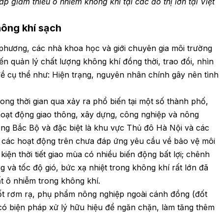
p giảm thiểu ô nhiễm không khí tại các đô thị lớn tại Việt
hông khí sạch
a phương, các nhà khoa học và giới chuyên gia môi trường
ến quản lý chất lượng không khí đồng thời, trao đổi, nhìn
ề cụ thể như: Hiện trạng, nguyên nhân chính gây nên tình
ong thời gian qua xảy ra phổ biến tại một số thành phố,
 hoạt động giao thông, xây dựng, công nghiệp và nông
ằng Bắc Bộ và đặc biệt là khu vực Thủ đô Hà Nội và các
o các hoạt động trên chưa đáp ứng yêu cầu về bảo vệ môi
iện thời tiết giao mùa có nhiều biến động bất lợi; chênh
 và tốc độ gió, bức xạ nhiệt trong không khí rất lớn đã
 ô nhiễm trong không khí.
 đốt rơm rạ, phụ phẩm nông nghiệp ngoài cánh đồng (đốt
có biện pháp xử lý hữu hiệu để ngăn chặn, làm tăng thêm