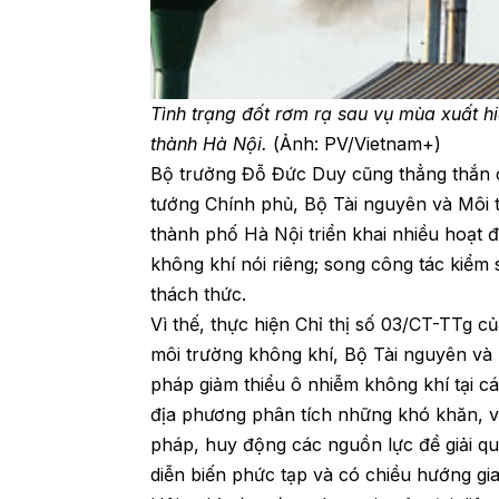
Tình trạng đốt rơm rạ sau vụ mùa xuất h
thành Hà Nội.
(Ảnh: PV/Vietnam+)
Bộ trưởng Đỗ Đức Duy cũng thẳng thắn ch
tướng Chính phủ, Bộ Tài nguyên và Môi t
thành phố Hà Nội triển khai nhiều hoạt 
không khí nói riêng; song công tác kiểm 
thách thức.
Vì thế, thực hiện Chỉ thị số 03/CT-TTg 
môi trường không khí, Bộ Tài nguyên và 
pháp giảm thiểu ô nhiễm không khí tại c
địa phương phân tích những khó khăn, vư
pháp, huy động các nguồn lực để giải qu
diễn biến phức tạp và có chiều hướng gia 