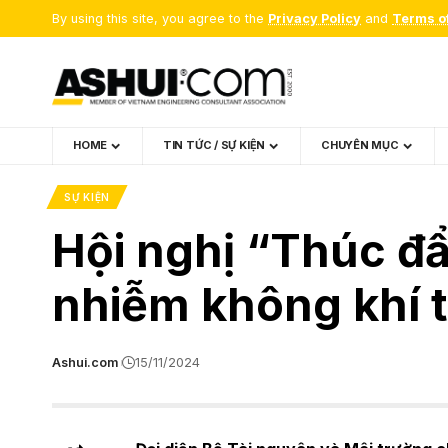
By using this site, you agree to the
Privacy Policy
and
Terms o
HOME
TIN TỨC / SỰ KIỆN
CHUYÊN MỤC
SỰ KIỆN
Hội nghị “Thúc đẩ
nhiễm không khí tạ
Ashui.com
15/11/2024