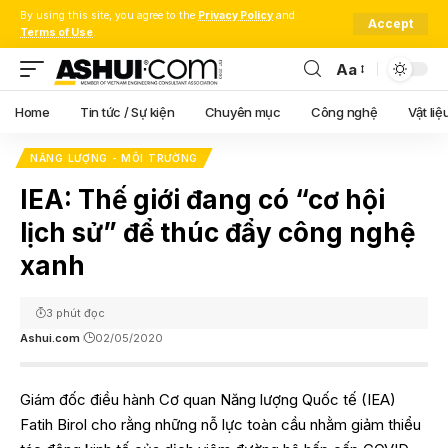
By using this site, you agree to the
Privacy Policy
and
Accept
Terms of Use
.
Aa
Font
Resizer
Home
Tin tức / Sự kiện
Chuyên mục
Công nghệ
Vật liệ
NĂNG LƯỢNG - MÔI TRƯỜNG
IEA: Thế giới đang có “cơ hội
lịch sử” để thúc đẩy công nghệ
xanh
3 phút đọc
Ashui.com
02/05/2020
Giám đốc điều hành Cơ quan Năng lượng Quốc tế (IEA)
Fatih Birol cho rằng những nỗ lực toàn cầu nhằm giảm thiểu