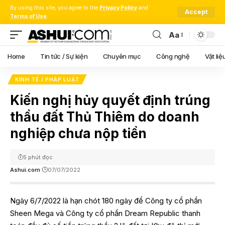
By using this site, you agree to the
Privacy Policy
and
Accept
Terms of Use
.
Aa
Font
Resizer
Home
Tin tức / Sự kiện
Chuyên mục
Công nghệ
Vật liệ
KINH TẾ / PHÁP LUẬT
Kiến nghị hủy quyết định trúng
thầu đất Thủ Thiêm do doanh
nghiệp chưa nộp tiền
5 phút đọc
Ashui.com
07/07/2022
Ngày 6/7/2022 là hạn chót 180 ngày để Công ty cổ phần
Sheen Mega và Công ty cổ phần Dream Republic thanh