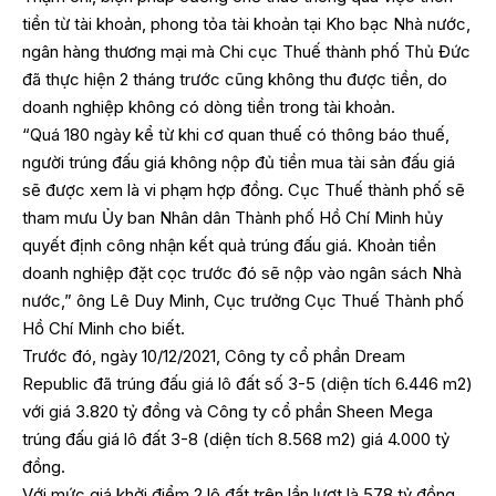
tiền từ tài khoản, phong tỏa tài khoản tại Kho bạc Nhà nước,
ngân hàng thương mại mà Chi cục Thuế thành phố Thủ Đức
đã thực hiện 2 tháng trước cũng không thu được tiền, do
doanh nghiệp không có dòng tiền trong tài khoản.
“Quá 180 ngày kể từ khi cơ quan thuế có thông báo thuế,
người trúng đấu giá không nộp đủ tiền mua tài sản đấu giá
sẽ được xem là vi phạm hợp đồng. Cục Thuế thành phố sẽ
tham mưu Ủy ban Nhân dân Thành phố Hồ Chí Minh hủy
quyết định công nhận kết quả trúng đấu giá. Khoản tiền
doanh nghiệp đặt cọc trước đó sẽ nộp vào ngân sách Nhà
nước,” ông Lê Duy Minh, Cục trưởng Cục Thuế Thành phố
Hồ Chí Minh cho biết.
Trước đó, ngày 10/12/2021, Công ty cổ phần Dream
Republic đã trúng đấu giá lô đất số 3-5 (diện tích 6.446 m2)
với giá 3.820 tỷ đồng và Công ty cổ phần Sheen Mega
trúng đấu giá lô đất 3-8 (diện tích 8.568 m2) giá 4.000 tỷ
đồng.
Với mức giá khởi điểm 2 lô đất trên lần lượt là 578 tỷ đồng