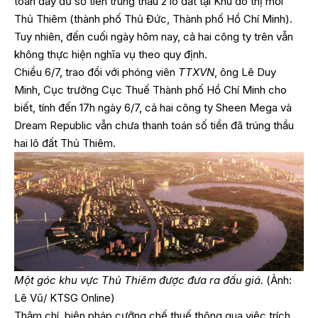
toán đầy đủ số tiền trúng thầu 2 lô đất tại Khu đô thị mới
Thủ Thiêm (thành phố Thủ Đức, Thành phố Hồ Chí Minh).
Tuy nhiên, đến cuối ngày hôm nay, cả hai công ty trên vẫn
không thực hiện nghĩa vụ theo quy định.
Chiều 6/7, trao đổi với phóng viên
TTXVN
, ông Lê Duy
Minh, Cục trưởng Cục Thuế Thành phố Hồ Chí Minh cho
biết, tính đến 17h ngày 6/7, cả hai công ty Sheen Mega và
Dream Republic vẫn chưa thanh toán số tiền đã trúng thầu
hai lô đất Thủ Thiêm.
Một góc khu vực Thủ Thiêm được đưa ra đấu giá.
(Ảnh:
Lê Vũ/ KTSG Online)
Thậm chí, biện pháp cưỡng chế thuế thông qua việc trích