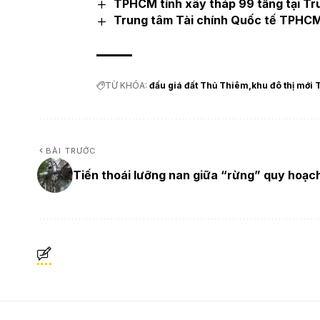
TPHCM tính xây tháp 99 tầng tại Tr
Trung tâm Tài chính Quốc tế TPHCM
TỪ KHÓA:
đấu giá đất Thủ Thiêm
khu đô thị mới
BÀI TRƯỚC
Tiến thoái lưỡng nan giữa “rừng” quy hoạc