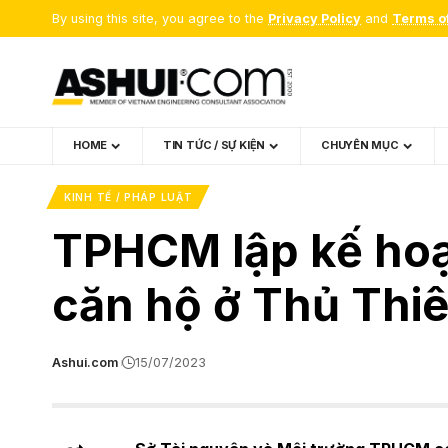
By using this site, you agree to the
Privacy Policy
and
Terms o
HOME
TIN TỨC / SỰ KIỆN
CHUYÊN MỤC
KINH TẾ / PHÁP LUẬT
TPHCM lập kế hoạ
căn hộ ở Thủ Thi
Ashui.com
15/07/2023