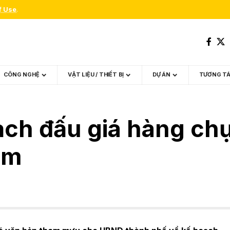
f Use
.
CÔNG NGHỆ
VẬT LIỆU / THIẾT BỊ
DỰ ÁN
TƯƠNG T
ch đấu giá hàng chục
êm