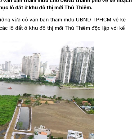
ó văn bản tham mưu cho UBND thành phố về kế hoạch
hục lô đất ở khu đô thị mới Thủ Thiêm.
trường vừa có văn bản tham mưu UBND TPHCM về kế
các lô đất ở khu đô thị mới Thủ Thiêm độc lập với kế