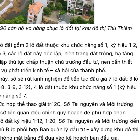
90 căn hộ và hàng chục lô đất tại khu đô thị Thủ Thiêm
ô đất gồm 2 lô đất thuộc khu chức năng số 1, ký hiệu 1-2,
3; các lô đất này độc lập, hiện trạng đất trống, hạ tầng
lập thủ tục chấp thuận chủ trương đầu tư, nên cần thiết
ụ phát triển kinh tế – xã hội của thành phố.
ày, sở sẽ rút kinh nghiệm để tiếp tục đấu giá 7 lô đất: 3 lô
8, 3-9, 3-12), 4 lô đất thuộc khu chức năng số 1 (ký hiệu
c năng số 7.
c hợp thể thao giải trí 2C, Sở Tài nguyên và Môi trường
sở liên quan điều chỉnh quy hoạch để phù hợp chọn
ô đất ký hiệu 1-12, 1-20, Sở Tài nguyên và Môi trường kiến
 Đức phối hợp Ban quản lý đầu tư – xây dựng khu đô thị
 phóng mặt bằng để đưa vào kế hoạch bán đấu giá.