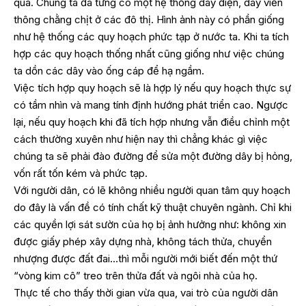
qua. Chúng ta đã từng có một hệ thống dây điện, dây viễn
thông chằng chịt ở các đô thị. Hình ảnh này có phần giống
như hệ thống các quy hoạch phức tạp ở nước ta. Khi ta tích
hợp các quy hoạch thống nhất cũng giống như việc chúng
ta dồn các dây vào ống cáp để hạ ngầm.
Việc tích hợp quy hoạch sẽ là hợp lý nếu quy hoạch thực sự
có tầm nhìn và mang tính định hướng phát triển cao. Ngược
lại, nếu quy hoạch khi đã tích hợp nhưng vẫn điều chỉnh một
cách thường xuyên như hiện nay thì chẳng khác gì việc
chúng ta sẽ phải đào đường để sửa một đường dây bị hỏng,
vốn rất tốn kém và phức tạp.
Với người dân, có lẽ không nhiều người quan tâm quy hoạch
do đây là vấn đề có tính chất kỹ thuật chuyên ngành. Chỉ khi
các quyền lợi sát sườn của họ bị ảnh hưởng như: không xin
được giấy phép xây dựng nhà, không tách thửa, chuyển
nhượng được đất đai…thì mỗi người mới biết đến một thứ
“vòng kim cô” treo trên thửa đất và ngôi nhà của họ.
Thực tế cho thấy thời gian vừa qua, vai trò của người dân