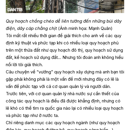
Quy hoạch chồng chéo dễ liên tưởng đến những búi dây
điện, dây cáp chằng chịt
(Ảnh minh họa: Mạnh Quân)
Tôi mất rất nhiều thời gian để giải thích cho anh về các quy
định kỹ thuật và phức tạp khi có nhiều loại quy hoạch phủ
trên một thửa đất như quy hoạch đô thị, quy hoạch sử dụng
đất, kế hoạch sử dụng đất… Nhưng tôi đoán anh không hiểu
nổi lời tôi giải thích.
Câu chuyện về “vướng” quy hoạch xây dựng mà anh bạn tôi
gặp phải không phải là một vấn đề mới nhưng đây có lẽ là
vấn đề phức tạp với cả cơ quan quản lý và người dân.
Trước tiên, với cơ quan quản lý nhà nước sự cần thiết của
công tác quy hoạch là điều đã được khẳng định, nhưng có
lẽ khó có thể tìm ra quốc gia nào lại có nhiều loại quy hoạch
và phức tạp như ở nước ta.
Chỉ riêng danh mục các quy hoạch ngành (như quy hoạch
điện lực, quy hoạch đường bộ, quy hoạch cảng biển…)