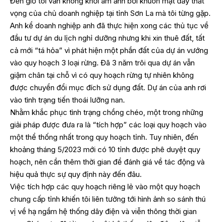
Đến giờ tôi vẫn không khỏi ám ảnh bởi khuôn mặt đầy thất
vọng của chủ doanh nghiệp tại tỉnh Sơn La mà tôi từng gặp.
Anh kể doanh nghiệp anh đã thực hiện xong các thủ tục về
đầu tư dự án du lịch nghỉ dưỡng nhưng khi xin thuê đất, tất
cả mới “tá hỏa” vì phát hiện một phần đất của dự án vướng
vào quy hoạch 3 loại rừng. Đã 3 năm trôi qua dự án vẫn
giậm chân tại chỗ vì có quy hoạch rừng tự nhiên không
được chuyển đổi mục đích sử dụng đất. Dự án của anh rơi
vào tình trạng tiến thoái lưỡng nan.
Nhằm khắc phục tình trạng chồng chéo, một trong những
giải pháp được đưa ra là “tích hợp” các loại quy hoạch vào
một thể thống nhất trong quy hoạch tỉnh. Tuy nhiên, đến
khoảng tháng 5/2023 mới có 10 tỉnh được phê duyệt quy
hoạch, nên cần thêm thời gian để đánh giá về tác động và
hiệu quả thực sự quy định này đến đâu.
Việc tích hợp các quy hoạch riêng lẻ vào một quy hoạch
chung cấp tỉnh khiến tôi liên tưởng tới hình ảnh so sánh thú
vị về hạ ngầm hệ thống dây điện và viễn thông thời gian