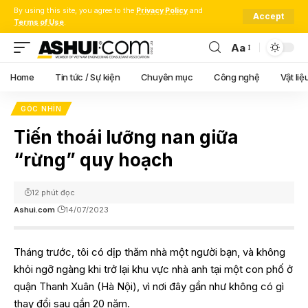
By using this site, you agree to the
Privacy Policy
and
Accept
Terms of Use
.
Aa
Font
Resizer
Home
Tin tức / Sự kiện
Chuyên mục
Công nghệ
Vật liệ
GÓC NHÌN
Tiến thoái lưỡng nan giữa
“rừng” quy hoạch
12 phút đọc
Ashui.com
14/07/2023
Tháng trước, tôi có dịp thăm nhà một người bạn, và không
khỏi ngỡ ngàng khi trở lại khu vực nhà anh tại một con phố ở
quận Thanh Xuân (Hà Nội), vì nơi đây gần như không có gì
thay đổi sau gần 20 năm.