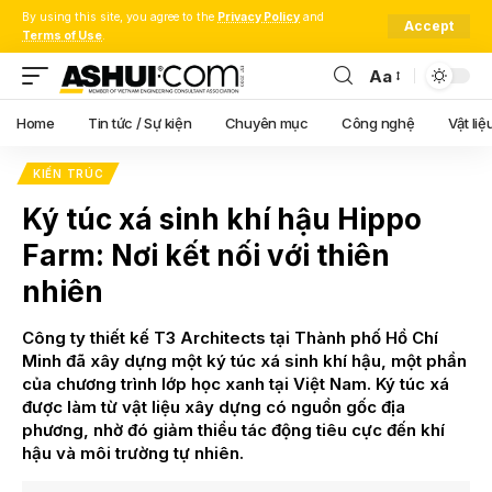
By using this site, you agree to the
Privacy Policy
and
Accept
Terms of Use
.
Aa
Font
Resizer
Home
Tin tức / Sự kiện
Chuyên mục
Công nghệ
Vật liệ
KIẾN TRÚC
Ký túc xá sinh khí hậu Hippo
Farm: Nơi kết nối với thiên
nhiên
Công ty thiết kế T3 Architects tại Thành phố Hồ Chí
Minh đã xây dựng một ký túc xá sinh khí hậu, một phần
của chương trình lớp học xanh tại Việt Nam. Ký túc xá
được làm từ vật liệu xây dựng có nguồn gốc địa
phương, nhờ đó giảm thiểu tác động tiêu cực đến khí
hậu và môi trường tự nhiên.