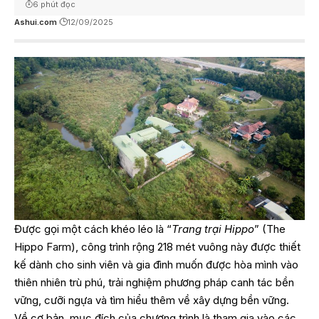
6 phút đọc
Ashui.com
12/09/2025
Được gọi một cách khéo léo là “
Trang trại Hippo
” (The
Hippo Farm), công trình rộng 218 mét vuông này được thiết
kế dành cho sinh viên và gia đình muốn được hòa mình vào
thiên nhiên trù phú, trải nghiệm phương pháp canh tác bền
vững, cưỡi ngựa và tìm hiểu thêm về xây dựng bền vững.
Về cơ bản, mục đích của chương trình là tham gia vào các