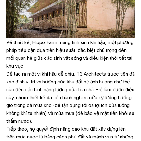
Về thiết kế, Hippo Farm mang tính sinh khí hậu, một phương
pháp tiếp cận dựa trên hiệu suất, đặc biệt chú trọng đến
mối quan hệ giữa các sinh vật sống và điều kiện thời tiết tại
khu vực.
Để tạo ra một vi khí hậu dễ ​​chịu, T3 Architects trước tiên đã
xác định vị trí và hướng của khu đất sẽ ảnh hưởng như thế
nào đến cấu hình năng lượng của tòa nhà. Để làm được điều
này, nhóm thiết kế đã tiến hành nghiên cứu kỹ lưỡng hướng
gió trong cả mùa khô (để tận dụng tối đa lợi ích của luồng
không khí tự nhiên) và mùa mưa (để bảo vệ mặt tiền khỏi sự
thấm nước).
Tiếp theo, họ quyết định nâng cao khu đất xây dựng lên
trên mực nước lũ bằng cách phủ đất và mảnh vụn từ những