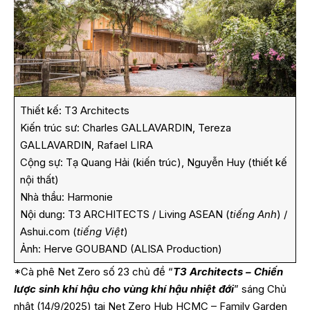
Thiết kế:
T3 Architects
Kiến trúc sư: Charles GALLAVARDIN, Tereza
GALLAVARDIN, Rafael LIRA
Cộng sự: Tạ Quang Hải (kiến trúc), Nguyễn Huy (thiết kế
nội thất)
Nhà thầu: Harmonie
Nội dung: T3 ARCHITECTS / Living ASEAN (
tiếng Anh
) /
Ashui.com (
tiếng Việt
)
Ảnh: Herve GOUBAND (ALISA Production)
*Cà phê Net Zero số 23 chủ đề
“
T3 Architects – Chiến
lược sinh khí hậu cho vùng khí hậu nhiệt đới
”
sáng Chủ
nhật (14/9/2025) tại Net Zero Hub HCMC – Family Garden