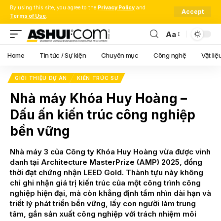
By using this site, you agree to the
Privacy Policy
and
Accept
Terms of Use
.
Aa
Font
Resizer
Home
Tin tức / Sự kiện
Chuyên mục
Công nghệ
Vật liệ
GIỚI THIỆU DỰ ÁN
KIẾN TRÚC SƯ
Nhà máy Khóa Huy Hoàng –
Dấu ấn kiến trúc công nghiệp
bền vững
Nhà máy 3 của Công ty Khóa Huy Hoàng vừa được vinh
danh tại Architecture MasterPrize (AMP) 2025, đồng
thời đạt chứng nhận LEED Gold. Thành tựu này không
chỉ ghi nhận giá trị kiến trúc của một công trình công
nghiệp hiện đại, mà còn khẳng định tầm nhìn dài hạn và
triết lý phát triển bền vững, lấy con người làm trung
tâm, gắn sản xuất công nghiệp với trách nhiệm môi