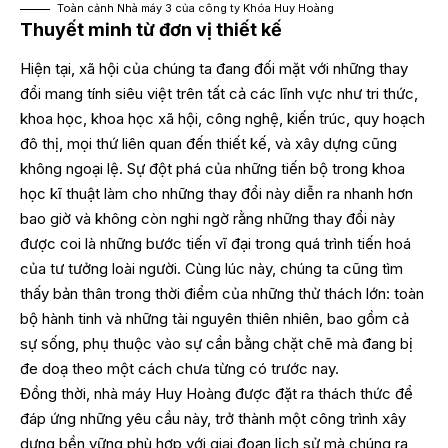
Toàn cảnh Nhà máy 3 của công ty Khóa Huy Hoàng
Thuyết minh từ đơn vị thiết kế
Hiện tại, xã hội của chúng ta đang đối mặt với những thay
đổi mang tính siêu việt trên tất cả các lĩnh vực như tri thức,
khoa học, khoa học xã hội, công nghệ, kiến trúc, quy hoạch
đô thị, mọi thứ liên quan đến thiết kế, và xây dựng cũng
không ngoại lệ. Sự đột phá của những tiến bộ trong khoa
học kĩ thuật làm cho những thay đổi này diễn ra nhanh hơn
bao giờ và không còn nghi ngờ rằng những thay đổi này
được coi là những bước tiến vĩ đại trong quá trình tiến hoá
của tư tưởng loài người. Cùng lúc này, chúng ta cũng tìm
thấy bản thân trong thời điểm của những thử thách lớn: toàn
bộ hành tinh và những tài nguyên thiên nhiên, bao gồm cả
sự sống, phụ thuộc vào sự cần bằng chặt chẽ mà đang bị
đe doạ theo một cách chưa từng có trước nay.
Đồng thời, nhà máy Huy Hoàng được đặt ra thách thức để
đáp ứng những yêu cầu này, trở thành một công trình xây
dựng bền vững phù hợp với giai đoạn lịch sử mà chúng ra