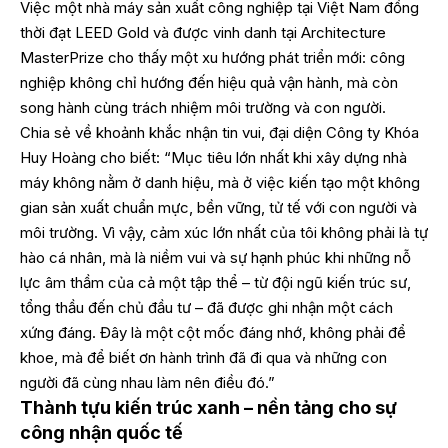
Việc một nhà máy sản xuất công nghiệp tại Việt Nam đồng
thời đạt LEED Gold và được vinh danh tại Architecture
MasterPrize cho thấy một xu hướng phát triển mới: công
nghiệp không chỉ hướng đến hiệu quả vận hành, mà còn
song hành cùng trách nhiệm môi trường và con người.
Chia sẻ về khoảnh khắc nhận tin vui, đại diện Công ty Khóa
Huy Hoàng cho biết: “Mục tiêu lớn nhất khi xây dựng nhà
máy không nằm ở danh hiệu, mà ở việc kiến tạo một không
gian sản xuất chuẩn mực, bền vững, tử tế với con người và
môi trường. Vì vậy, cảm xúc lớn nhất của tôi không phải là tự
hào cá nhân, mà là niềm vui và sự hạnh phúc khi những nỗ
lực âm thầm của cả một tập thể – từ đội ngũ kiến trúc sư,
tổng thầu đến chủ đầu tư – đã được ghi nhận một cách
xứng đáng. Đây là một cột mốc đáng nhớ, không phải để
khoe, mà để biết ơn hành trình đã đi qua và những con
người đã cùng nhau làm nên điều đó.”
Thành tựu kiến trúc xanh – nền tảng cho sự
công nhận quốc tế