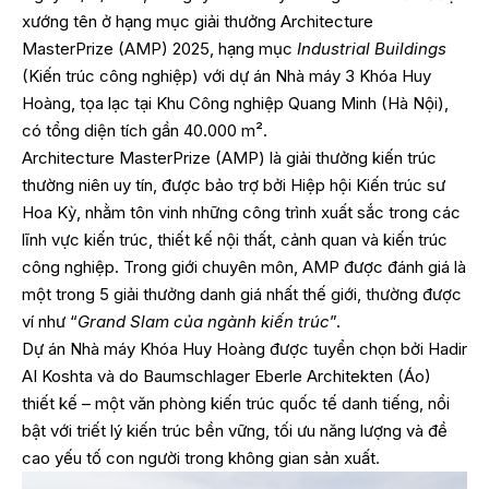
xướng tên
ở hạng mục giải thưởng Architecture
MasterPrize (AMP) 2025, hạng mục
Industrial Buildings
(Kiến trúc công nghiệp) với dự án Nhà máy 3 Khóa Huy
Hoàng, tọa lạc tại Khu Công nghiệp Quang Minh (Hà Nội),
có tổng diện tích gần 40.000 m².
Architecture MasterPrize (AMP) là giải thưởng kiến trúc
thường niên uy tín, được bảo trợ bởi Hiệp hội Kiến trúc sư
Hoa Kỳ, nhằm tôn vinh những công trình xuất sắc trong các
lĩnh vực kiến trúc, thiết kế nội thất, cảnh quan và kiến trúc
công nghiệp. Trong giới chuyên môn, AMP được đánh giá là
một trong 5 giải thưởng danh giá nhất thế giới, thường được
ví như “
Grand Slam của ngành kiến trúc
”.
Dự án Nhà máy Khóa Huy Hoàng được tuyển chọn bởi Hadir
AI Koshta và do Baumschlager Eberle Architekten (Áo)
thiết kế – một văn phòng kiến trúc quốc tế danh tiếng, nổi
bật với triết lý kiến trúc bền vững, tối ưu năng lượng và đề
cao yếu tố con người trong không gian sản xuất.