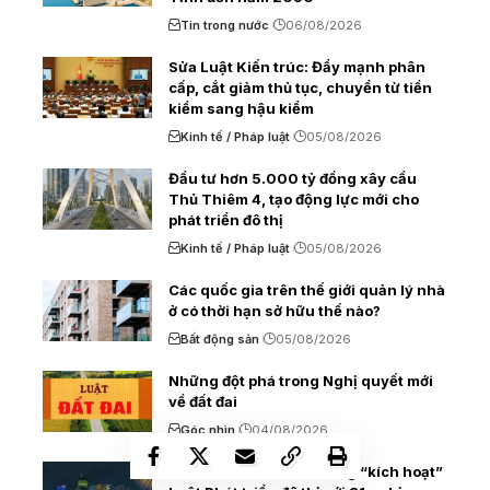
Tin trong nước
06/08/2026
Sửa Luật Kiến trúc: Đẩy mạnh phân
cấp, cắt giảm thủ tục, chuyển từ tiền
kiểm sang hậu kiểm
Kinh tế / Pháp luật
05/08/2026
Đầu tư hơn 5.000 tỷ đồng xây cầu
Thủ Thiêm 4, tạo động lực mới cho
phát triển đô thị
Kinh tế / Pháp luật
05/08/2026
Các quốc gia trên thế giới quản lý nhà
ở có thời hạn sở hữu thế nào?
Bất động sản
05/08/2026
Những đột phá trong Nghị quyết mới
về đất đai
Góc nhìn
04/08/2026
TP. Hồ Chí Minh sẵn sàng “kích hoạt”