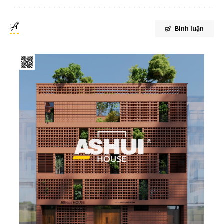
Bình luận