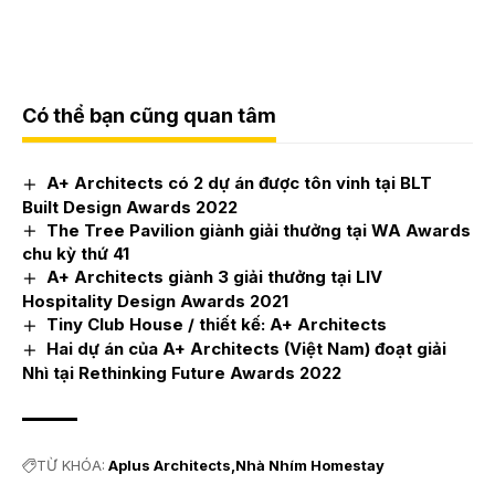
Có thể bạn cũng quan tâm
A+ Architects có 2 dự án được tôn vinh tại BLT
Built Design Awards 2022
The Tree Pavilion giành giải thưởng tại WA Awards
chu kỳ thứ 41
A+ Architects giành 3 giải thưởng tại LIV
Hospitality Design Awards 2021
Tiny Club House / thiết kế: A+ Architects
Hai dự án của A+ Architects (Việt Nam) đoạt giải
Nhì tại Rethinking Future Awards 2022
TỪ KHÓA:
Aplus Architects
Nhà Nhím Homestay