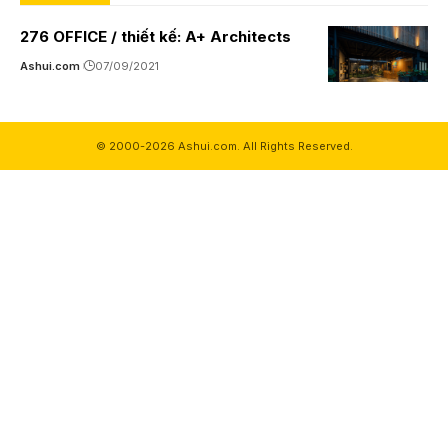
276 OFFICE / thiết kế: A+ Architects
Ashui.com
07/09/2021
© 2000-2026 Ashui.com. All Rights Reserved.