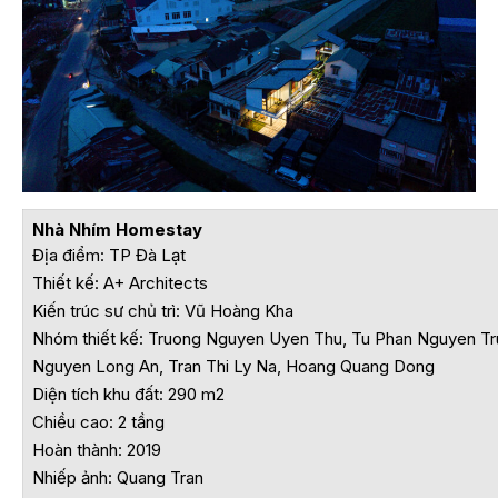
Nhà Nhím Homestay
Địa điểm: TP Đà Lạt
Thiết kế:
A+ Architects
Kiến trúc sư chủ trì: Vũ Hoàng Kha
Nhóm thiết kế: Truong Nguyen Uyen Thu, Tu Phan Nguyen Tru
Nguyen Long An, Tran Thi Ly Na, Hoang Quang Dong
Diện tích khu đất: 290 m2
Chiều cao: 2 tầng
Hoàn thành: 2019
Nhiếp ảnh: Quang Tran