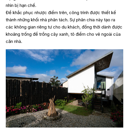
nhìn bị hạn chế.
Để khắc phục nhược điểm trên, công trình được thiết kế
thành những khối nhà phân tách. Sự phân chia này tạo ra
các không gian riêng tư cho du khách, đồng thời dành được
khoảng trống để trồng cây xanh, tô điểm cho vẻ ngoài của
căn nhà.