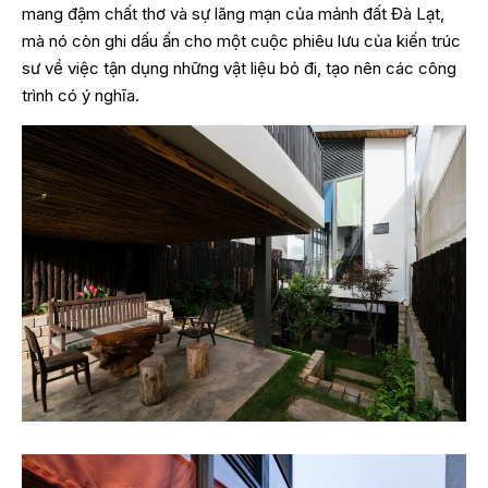
mang đậm chất thơ và sự lãng mạn của mảnh đất Đà Lạt,
mà nó còn ghi dấu ấn cho một cuộc phiêu lưu của kiến trúc
sư về việc tận dụng những vật liệu bỏ đi, tạo nên các công
trình có ý nghĩa.