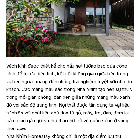
Vách kính được thiết kế cho hầu hết tường bao của công
trình để tối ưu diện tích, kết nối không gian giữa bên trong
và bên ngoài, mang đến những trải nghiệm tuyệt vời cho du
khách. Các mảng màu sắc trong Nhà Nhím tạo nên sự thú vị
trong mỗi gian phòng, đan xen giữa những mảng màu xanh
đỏ với sắc độ trung tính. Nội thất được tận dụng từ vật liệu
tự nhiên với chất liệu chủ đạo từ gỗ, mây, tre, đan, đem lại
cảm giác gần gũi và thư thái như trở về cuộc sống ở vùng
thôn quê.
Nhà Nhím Homestay không chỉ là một địa điểm lưu trú