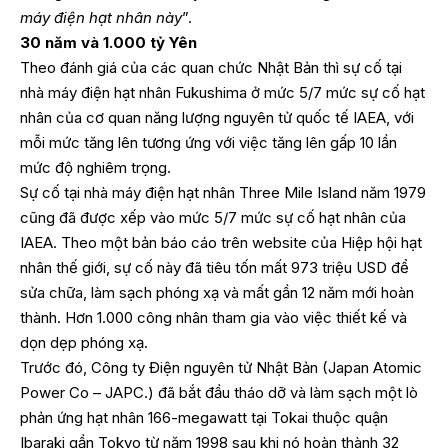
máy điện hạt nhân này
”.
30 năm và 1.000 tỷ Yên
Theo đánh giá của các quan chức Nhật Bản thì sự cố tại
nhà máy điện hạt nhân Fukushima ở mức 5/7 mức sự cố hạt
nhân của cơ quan năng lượng nguyên tử quốc tế IAEA, với
mỗi mức tăng lên tương ứng với việc tăng lên gấp 10 lần
mức độ nghiêm trọng.
Sự cố tại nhà máy điện hạt nhân Three Mile Island năm 1979
cũng đã được xếp vào mức 5/7 mức sự cố hạt nhân của
IAEA. Theo một bản báo cáo trên website của Hiệp hội hạt
nhân thế giới, sự cố này đã tiêu tốn mất 973 triệu USD để
sửa chữa, làm sạch phóng xạ và mất gần 12 năm mới hoàn
thành. Hơn 1.000 công nhân tham gia vào việc thiết kế và
dọn dẹp phóng xạ.
Trước đó, Công ty Điện nguyên tử Nhật Bản (Japan Atomic
Power Co – JAPC.) đã bắt đầu tháo dỡ và làm sạch một lò
phản ứng hạt nhân 166-megawatt tại Tokai thuộc quận
Ibaraki gần Tokyo từ năm 1998 sau khi nó hoàn thành 32