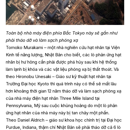
Toàn bộ nhà máy điện phía Bắc Tokyo này sẽ gần như
phải tháo dỡ và làm sạch phóng xạ
Tomoko Murakami – một nhà nghiên cứu hạt nhân tại Viện
Kinh tế năng lượng, Nhật Bản cho biết, các lò phản ứng hạt
nhân bị hư hỏng cần phải được phá hủy sau khi hệ thống
làm lạnh bị khóa và các vật liệu phóng xạ bị thất thoát. Và
theo Hironobu Unesaki – Giáo sư kỹ thuật hạt nhân tại
Trường Đại học Kyoto thì quá trình này có thể sẽ mất lâu
hơn khoảng thời gian 12 năm tháo dỡ và làm sạch phóng xạ
của nhà máy điện hạt nhân Three Mile Island tại
Pennsylvania, Mỹ sau cuộc khủng hoảng do một lò phản
ứng hạt nhân của nhà máy này bị tan chảy một phần.
Theo Daniel Aldrich – giáo sư khoa học chính trị tại Đại học
Purdue, Indiana, thậm chí Nhật Bản sẽ phải tháo dỡ cả 6 lò