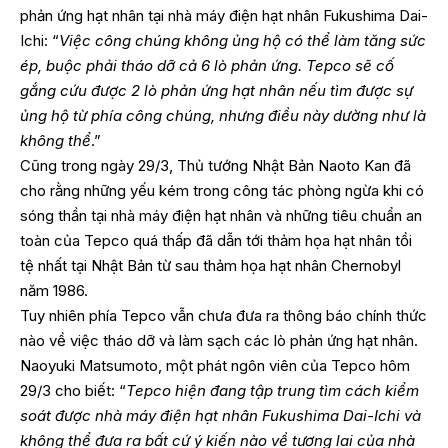
phản ứng hạt nhân tại nhà máy điện hạt nhân Fukushima Dai-
Ichi: “
Việc công chúng không ủng hộ có thể làm tăng sức
ép, buộc phải tháo dỡ cả 6 lò phản ứng. Tepco sẽ cố
gắng cứu được 2 lò phản ứng hạt nhân nếu tìm được sự
ủng hộ từ phía công chúng, nhưng điều này dường như là
không thể
.”
Cũng trong ngày 29/3, Thủ tướng Nhật Bản Naoto Kan đã
cho rằng những yếu kém trong công tác phòng ngừa khi có
sóng thần tại nhà máy điện hạt nhân và những tiêu chuẩn an
toàn của Tepco quá thấp đã dẫn tới thảm họa hạt nhân tồi
tệ nhất tại Nhật Bản từ sau thảm họa hạt nhân Chernobyl
năm 1986.
Tuy nhiên phía Tepco vẫn chưa đưa ra thông báo chính thức
nào về việc tháo dỡ và làm sạch các lò phản ứng hạt nhân.
Naoyuki Matsumoto, một phát ngôn viên của Tepco hôm
29/3 cho biết: “
Tepco hiện đang tập trung tìm cách kiểm
soát được nhà máy điện hạt nhân Fukushima Dai-Ichi và
không thể đưa ra bất cứ ý kiến nào về tương lai của nhà