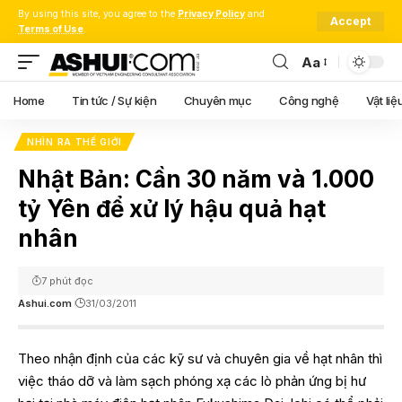
By using this site, you agree to the
Privacy Policy
and
Accept
Terms of Use
.
Aa
Font
Resizer
Home
Tin tức / Sự kiện
Chuyên mục
Công nghệ
Vật liệ
NHÌN RA THẾ GIỚI
Nhật Bản: Cần 30 năm và 1.000
tỷ Yên để xử lý hậu quả hạt
nhân
7 phút đọc
Ashui.com
31/03/2011
Theo nhận định của các kỹ sư và chuyên gia về hạt nhân thì
việc tháo dỡ và làm sạch phóng xạ các lò phản ứng bị hư