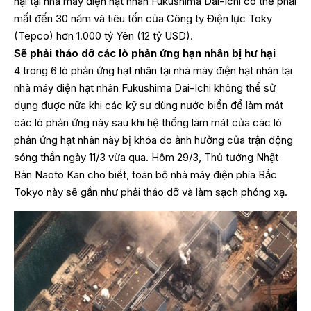
hại tại nhà máy điện hạt nhân Fukushima Dai-Ichi có thể phải
mất đến 30 năm và tiêu tốn của Công ty Điện lực Toky
(Tepco) hơn 1.000 tỷ Yên (12 tỷ USD).
Sẽ phải tháo dỡ các lò phản ứng hạn nhân bị hư hại
4 trong 6 lò phản ứng hạt nhân tại nhà máy điện hạt nhân tại
nhà máy điện hạt nhân Fukushima Dai-Ichi không thể sử
dụng được nữa khi các kỹ sư dùng nước biển để làm mát
các lò phản ứng này sau khi hệ thống làm mát của các lò
phản ứng hạt nhân này bị khóa do ảnh hưởng của trận động
sóng thần ngày 11/3 vừa qua. Hôm 29/3, Thủ tướng Nhật
Bản Naoto Kan cho biết, toàn bộ nhà máy điện phía Bắc
Tokyo này sẽ gần như phải tháo dỡ và làm sạch phóng xạ.