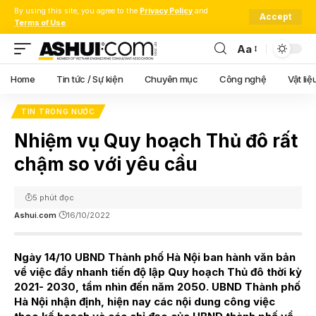
By using this site, you agree to the
Privacy Policy
and
Accept
Terms of Use
.
Aa
Font
Resizer
Home
Tin tức / Sự kiện
Chuyên mục
Công nghệ
Vật liệ
TIN TRONG NƯỚC
Nhiệm vụ Quy hoạch Thủ đô rất
chậm so với yêu cầu
5 phút đọc
Ashui.com
16/10/2022
Ngày 14/10 UBND Thành phố Hà Nội ban hành văn bản
về việc đẩy nhanh tiến độ lập Quy hoạch Thủ đô thời kỳ
2021- 2030, tầm nhìn đến năm 2050. UBND Thành phố
Hà Nội nhận định, hiện nay các nội dung công việc