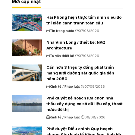
Mới cập nhật
Hải Phòng hiện thực tầm nhìn siêu đô
thị biển cạnh tranh toàn cầu
Tin trong nước
07/08/2026
Nhà Vĩnh Long / thiết kế: NAQ
Architecture
Tư vấn thiết kế
07/08/2026
Cần hơn 3 triệu tỷ đồng phát triển
mạng lưới đường sắt quốc gia đến
năm 2050
Kinh tế / Pháp luật
07/08/2026
Phê duyệt kế hoạch lựa chọn nhà
thầu xây dựng cơ sở dữ liệu cấp, thoát
nước đô thị
Kinh tế / Pháp luật
06/08/2026
Phê duyệt Điều chỉnh Quy hoạch
chung Khu kinh tế Vũng Áng, tỉnh Hà