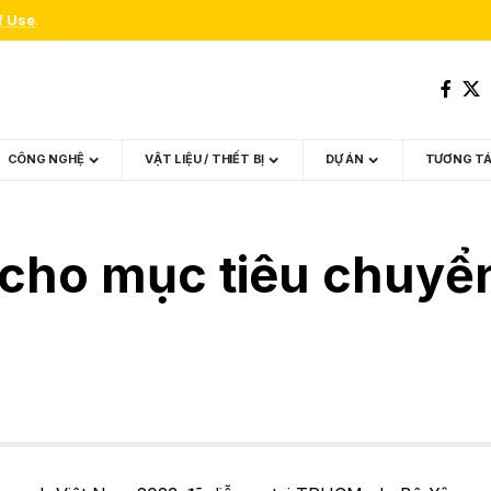
f Use
.
CÔNG NGHỆ
VẬT LIỆU / THIẾT BỊ
DỰ ÁN
TƯƠNG T
 cho mục tiêu chuyể