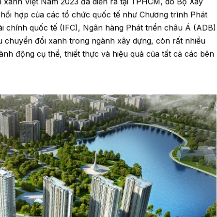
nh xanh Việt Nam 2023 đã diễn ra tại TPHCM, do Bộ Xây
 phối hợp của các tổ chức quốc tế như Chương trình Phát
i chính quốc tế (IFC), Ngân hàng Phát triển châu Á (ADB)
u chuyển đổi xanh trong ngành xây dựng, còn rất nhiều
ành động cụ thể, thiết thực và hiệu quả của tất cả các bên