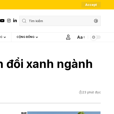
Accept
Aa
ÁC
CỘNG ĐỒNG
Font
Resizer
n đổi xanh ngành
23 phút đọc