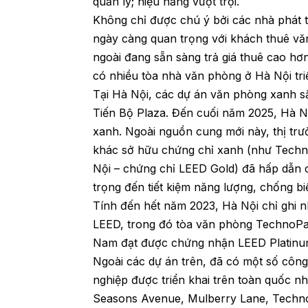
quản lý; hiệu năng vượt trội.
Không chỉ được chú ý bởi các nhà phát t
ngày càng quan trọng với khách thuê vă
ngoài đang sẵn sàng trả giá thuê cao hơ
có nhiều tòa nhà văn phòng ở Hà Nội tri
Tại Hà Nội, các dự án văn phòng xanh s
Tiến Bộ Plaza. Đến cuối năm 2025, Hà N
xanh. Ngoài nguồn cung mới này, thị tr
khác sở hữu chứng chỉ xanh (như Techn
Nội – chứng chỉ LEED Gold) đã hấp dẫn 
trọng đến tiết kiệm năng lượng, chống bi
Tính đến hết năm 2023, Hà Nội chỉ ghi 
LEED, trong đó tòa văn phòng TechnoPark
Nam đạt được chứng nhận LEED Platinu
Ngoài các dự án trên, đã có một số công
nghiệp được triển khai trên toàn quốc như
Seasons Avenue, Mulberry Lane, Techno