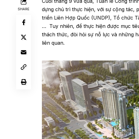
Cuối tháng 9 vừa qua, Tuần lễ Công trì
dựng chủ trì thực hiện, với sự cộng tác,
SHARE
triển Liên Hợp Quốc (UNDP), Tổ chức Tà
… Tuy nhiên, để thực hiện được mục tiê
thách thức, đòi hỏi sự nỗ lực và những h
liên quan.