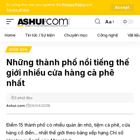
By using this site, you agree to the
Privacy Policy
and
Accept
Terms of Use
.
Aa
Font
Resizer
Home
Tin tức / Sự kiện
Chuyên mục
Công nghệ
Vật liệ
ĐIỂM ĐẾN
Những thành phố nổi tiếng thế
giới nhiều cửa hàng cà phê
nhất
3 phút đọc
Ashui.com
29/04/2018
Điểm 15 thành phố có nhiều quán ăn nhỏ, tiệm cà phê, cửa
hàng cổ điển… nhất thế giới theo bảng xếp hạng Chỉ số