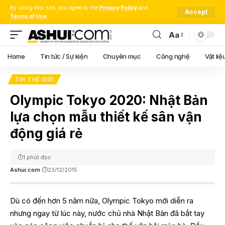
By using this site, you agree to the
Privacy Policy
and
Accept
Terms of Use
.
Aa
Font
Resizer
Home
Tin tức / Sự kiện
Chuyên mục
Công nghệ
Vật liệ
TIN THẾ GIỚI
Olympic Tokyo 2020: Nhật Bản
lựa chọn mẫu thiết kế sân vận
động giá rẻ
1 phút đọc
Ashui.com
23/12/2015
Dù có đến hơn 5 năm nữa, Olympic Tokyo mới diễn ra
nhưng ngay từ lúc này, nước chủ nhà Nhật Bản đã bắt tay