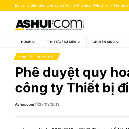
By using this site, you agree to the
Privacy Policy
and
Terms o
HOME
TIN TỨC / SỰ KIỆN
CHUYÊN MỤC
KINH TẾ / PHÁP LUẬT
Phê duyệt quy ho
công ty Thiết bị 
Ashui.com
27/03/2013