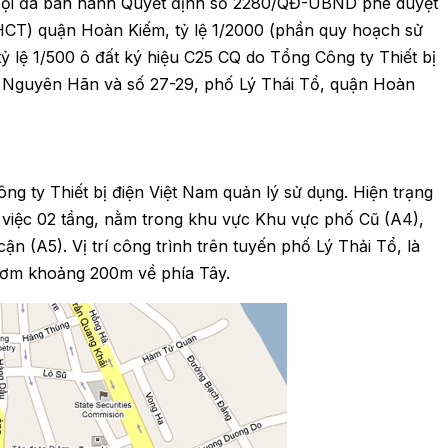
ội đã ban hành Quyết định số 2280/QĐ-UBND phê duyệt
QHCT) quận Hoàn Kiếm, tỷ lệ 1/2000 (phần quy hoạch sử
ỷ lệ 1/500 ô đất ký hiệu C25 CQ do Tổng Công ty Thiết bị
ần Nguyên Hãn và số 27-29, phố Lý Thái Tổ, quận Hoàn
ng ty Thiết bị điện Việt Nam quản lý sử dụng. Hiện trạng
việc 02 tầng, nằm trong khu vực Khu vực phố Cũ (A4),
n (A5). Vị trí công trình trên tuyến phố Lý Thải Tổ, là
Gươm khoảng 200m về phía Tây.