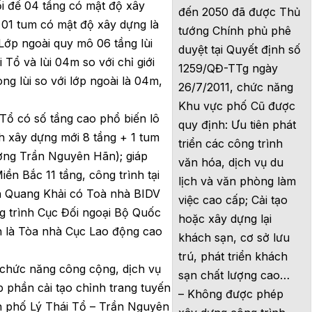
i đế 04 tầng có mật độ xây
đến 2050 đã được Thủ
 01 tum có mật độ xây dựng là
tướng Chính phủ phê
 Lớp ngoài quy mô 06 tầng lùi
duyệt tại Quyết định số
 Tổ và lùi 04m so với chỉ giới
1259/QĐ-TTg ngày
g lùi so với lớp ngoài là 04m,
26/7/2011, chức năng
Khu vực phố Cũ được
Tổ có số tầng cao phổ biến lô
quy định: Ưu tiên phát
h xây dựng mới 8 tầng + 1 tum
triển các công trình
ờng Trần Nguyên Hãn); giáp
văn hóa, dịch vụ du
ền Bắc 11 tầng, công trình tại
lịch và văn phòng làm
n Quang Khải có Toà nhà BIDV
việc cao cấp; Cải tạo
g trình Cục Đối ngoại Bộ Quốc
hoặc xây dựng lại
h là Tòa nhà Cục Lao động cao
khách sạn, cơ sở lưu
trú, phát triển khách
 chức năng công cộng, dịch vụ
sạn chất lượng cao…
 phần cải tạo chỉnh trang tuyến
– Không được phép
ến phố Lý Thái Tổ – Trần Nguyên