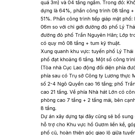
quá 3m) và 04 tầng ngầm. Trong đó: Khố
dựng là 64%, phần công trình 08 tầng +
51%. Phần công trình tiếp giáp mặt phố:
06m so với chỉ giới đường đỏ phố Lý Thái
đường đỏ phố Trần Nguyên Hãn; Lớp tron
có quy mô 08 tầng + tum kỹ thuật.
Xung quanh khu vực: tuyến phố Lý Thái 
phố đạt khoảng 6 tầng. Một số công trìn
(Tòa nhà Cục Lao động đối diện phía đư
phía sau có Trụ sở Công ty Lương thực Mi
số 2-4 Ngô Quyền cao 16 tầng; phố Trầ
cao 21 tầng. Về phía Nhà hát Lớn có côn
phòng cao 7 tầng + 2 tầng mái, bên cạn
8 tầng.
Dự án xây dựng tại đây cũng sẽ bổ sung
hỗ trợ cho Khu vực hồ Gươm liền kề, góp
phố cũ, hoàn thiện góc giao lộ giữa tuy