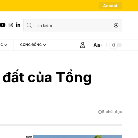
Accept
Aa
ÁC
CỘNG ĐỒNG
Font
Resizer
 đất của Tổng
5 phút đọc