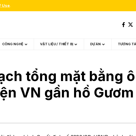
f Use
.
CÔNG NGHỆ
VẬT LIỆU / THIẾT BỊ
DỰ ÁN
TƯƠNG T
ạch tổng mặt bằng ô
điện VN gần hồ Gươm