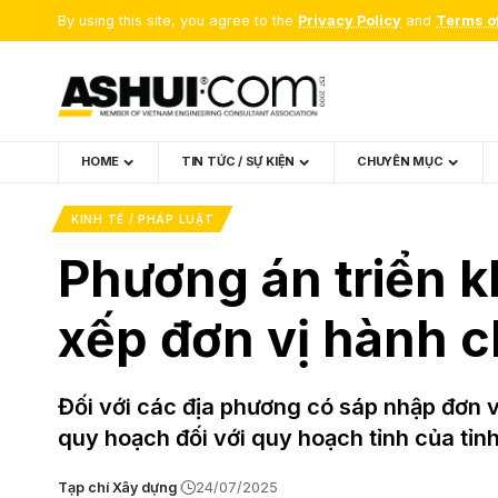
By using this site, you agree to the
Privacy Policy
and
Terms o
HOME
TIN TỨC / SỰ KIỆN
CHUYÊN MỤC
KINH TẾ / PHÁP LUẬT
Phương án triển k
xếp đơn vị hành c
Đối với các địa phương có sáp nhập đơn v
quy hoạch đối với quy hoạch tỉnh của tỉn
Tạp chí Xây dựng
24/07/2025