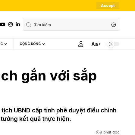
Accept
Aa
ÁC
CỘNG ĐỒNG
Font
Resizer
ạch gắn với sắp
 tịch UBND cấp tỉnh phê duyệt điều chỉnh
 tướng kết quả thực hiện.
8 phút đọc