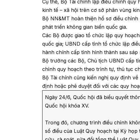
Cụ thể, Bộ Tài chính lập điều chỉnh quy
kinh tế – xã hội trên cơ sở phân vùng ki
Bộ NN&MT hoàn thiện hồ sơ điều chỉnh q
phát triển không gian biển quốc gia.
Các Bộ được giao tổ chức lập quy hoạch
quốc gia; UBND cấp tỉnh tổ chức lập điề
hành chính cấp tỉnh hình thành sau sáp
Bộ trưởng các Bộ, Chủ tịch UBND cấp tỉn
chỉnh quy hoạch theo trình tự, thủ tục c
Bộ Tài chính cũng kiến nghị quy định về 
định hoặc phê duyệt đối với các quy hoạ
Ngày 24/6, Quốc hội đã biểu quyết thôn
Quốc hội khóa XV.
Trong đó, chương trình điều chỉnh khôn
số điều của Luật Quy hoạch tại Kỳ họp 
cứu, rà soát, sửa đổi tổng thể Luật Quy