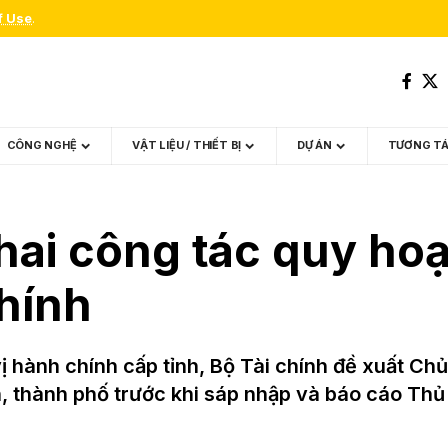
f Use
.
CÔNG NGHỆ
VẬT LIỆU / THIẾT BỊ
DỰ ÁN
TƯƠNG T
hai công tác quy ho
hính
ị hành chính cấp tỉnh, Bộ Tài chính đề xuất Chủ
h, thành phố trước khi sáp nhập và báo cáo Thủ